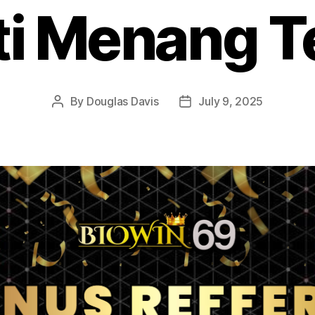
ti Menang T
By
Douglas Davis
July 9, 2025
Post
Post
author
date