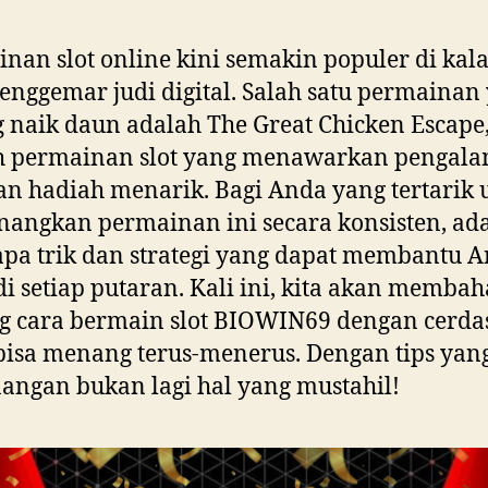
nan slot online kini semakin populer di kal
enggemar judi digital. Salah satu permainan
 naik daun adalah The Great Chicken Escape
h permainan slot yang menawarkan pengal
an hadiah menarik. Bagi Anda yang tertarik 
angkan permainan ini secara konsisten, ad
pa trik dan strategi yang dapat membantu 
di setiap putaran. Kali ini, kita akan membah
g cara bermain slot BIOWIN69 dengan cerda
isa menang terus-menerus. Dengan tips yang
ngan bukan lagi hal yang mustahil!