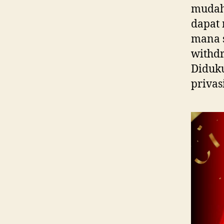
mudah 
dapat 
mana s
withdr
Diduku
privas