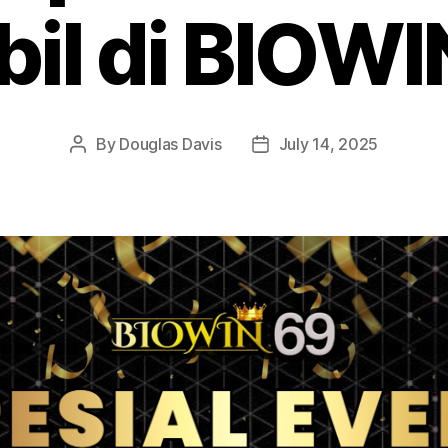
bil di BIOW
By
Douglas Davis
July 14, 2025
Post
Post
author
date