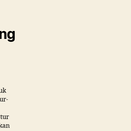
ing
uk
ur-
tur
tkan