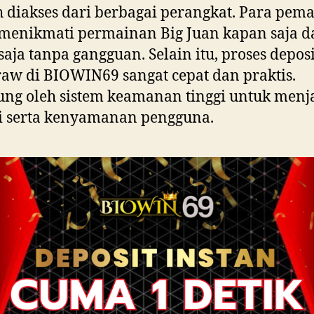
diakses dari berbagai perangkat. Para pem
menikmati permainan Big Juan kapan saja d
aja tanpa gangguan. Selain itu, proses depos
aw di BIOWIN69 sangat cepat dan praktis.
ng oleh sistem keamanan tinggi untuk menj
i serta kenyamanan pengguna.