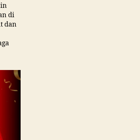
ain
an di
it dan
aga