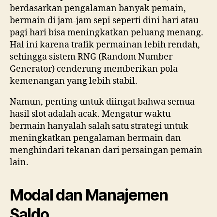
berdasarkan pengalaman banyak pemain,
bermain di jam-jam sepi seperti dini hari atau
pagi hari bisa meningkatkan peluang menang.
Hal ini karena trafik permainan lebih rendah,
sehingga sistem RNG (Random Number
Generator) cenderung memberikan pola
kemenangan yang lebih stabil.
Namun, penting untuk diingat bahwa semua
hasil slot adalah acak. Mengatur waktu
bermain hanyalah salah satu strategi untuk
meningkatkan pengalaman bermain dan
menghindari tekanan dari persaingan pemain
lain.
Modal dan Manajemen
Saldo