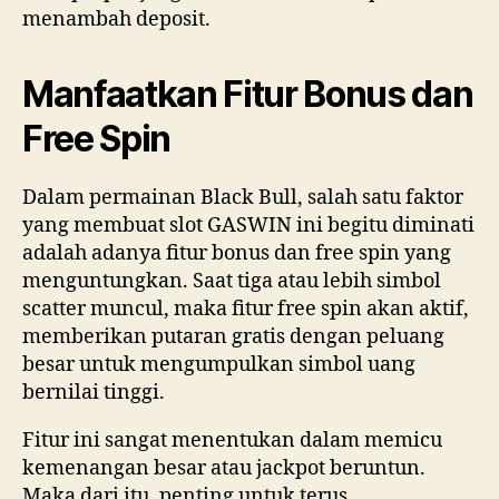
menambah deposit.
Manfaatkan Fitur Bonus dan
Free Spin
Dalam permainan Black Bull, salah satu faktor
yang membuat slot GASWIN ini begitu diminati
adalah adanya fitur bonus dan free spin yang
menguntungkan. Saat tiga atau lebih simbol
scatter muncul, maka fitur free spin akan aktif,
memberikan putaran gratis dengan peluang
besar untuk mengumpulkan simbol uang
bernilai tinggi.
Fitur ini sangat menentukan dalam memicu
kemenangan besar atau jackpot beruntun.
Maka dari itu, penting untuk terus