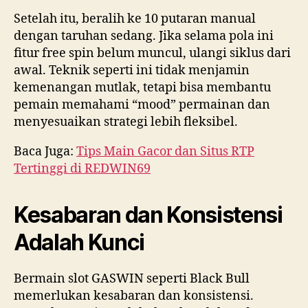
Setelah itu, beralih ke 10 putaran manual
dengan taruhan sedang. Jika selama pola ini
fitur free spin belum muncul, ulangi siklus dari
awal. Teknik seperti ini tidak menjamin
kemenangan mutlak, tetapi bisa membantu
pemain memahami “mood” permainan dan
menyesuaikan strategi lebih fleksibel.
Baca Juga:
Tips Main Gacor dan Situs RTP
Tertinggi di REDWIN69
Kesabaran dan Konsistensi
Adalah Kunci
Bermain slot GASWIN seperti Black Bull
memerlukan kesabaran dan konsistensi.