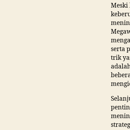
Meski 
keberu
menin
Megaw
menga
serta 
trik y
adalah
bebera
mengi
Selanj
pentin
mening
strate