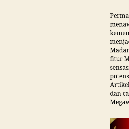
Permai
menaw
kemena
menjad
Madam
fitur 
sensas
potens
Artike
dan ca
Megaw