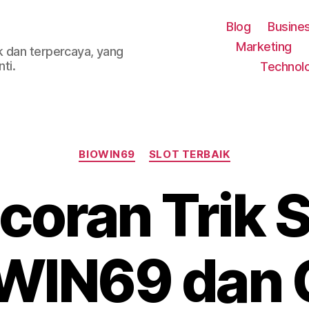
Blog
Busine
Marketing
k dan terpercaya, yang
ti.
Technol
Categories
BIOWIN69
SLOT TERBAIK
coran Trik S
WIN69 dan 