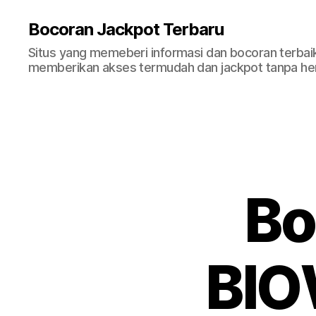
Bocoran Jackpot Terbaru
Situs yang memeberi informasi dan bocoran terbai
memberikan akses termudah dan jackpot tanpa hen
Bo
BIO