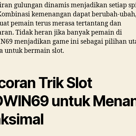
ran gulungan dinamis menjadikan setiap sp
 Kombinasi kemenangan dapat berubah-ubah
at pemain terus merasa tertantang dan
ran. Tidak heran jika banyak pemain di
N69 menjadikan game ini sebagai pilihan u
 untuk bermain slot.
oran Trik Slot
OWIN69 untuk Mena
ksimal