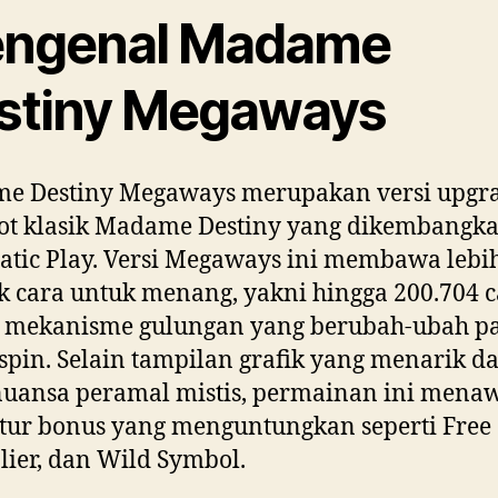
ngenal Madame
stiny Megaways
e Destiny Megaways merupakan versi upgr
lot klasik Madame Destiny yang dikembangka
tic Play. Versi Megaways ini membawa lebi
 cara untuk menang, yakni hingga 200.704 c
t mekanisme gulungan yang berubah-ubah p
 spin. Selain tampilan grafik yang menarik d
nuansa peramal mistis, permainan ini mena
fitur bonus yang menguntungkan seperti Free 
lier, dan Wild Symbol.