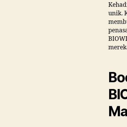
Kehadi
unik.
membu
penasa
BIOWI
mereka
Boc
BI
Ma