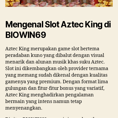
Mengenal Slot Aztec King di
BIOWIN69
Aztec King merupakan game slot bertema
peradaban kuno yang dibalut dengan visual
menarik dan alunan musik khas suku Aztec.
Slot ini dikembangkan oleh provider ternama
yang memang sudah dikenal dengan kualitas
gamenya yang premium. Dengan format lima
gulungan dan fitur-fitur bonus yang variatif,
Aztec King menghadirkan pengalaman
bermain yang intens namun tetap
menyenangkan.