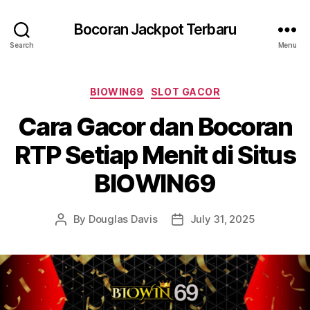
Bocoran Jackpot Terbaru
Search
Menu
Categories
BIOWIN69
SLOT GACOR
Cara Gacor dan Bocoran
RTP Setiap Menit di Situs
BIOWIN69
By
Douglas Davis
July 31, 2025
Post
Post
author
date