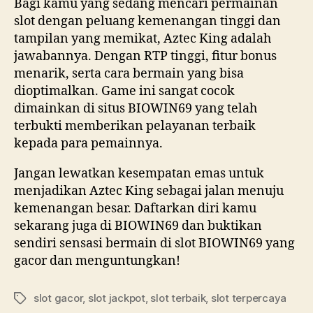
Bagi kamu yang sedang mencari permainan
slot dengan peluang kemenangan tinggi dan
tampilan yang memikat, Aztec King adalah
jawabannya. Dengan RTP tinggi, fitur bonus
menarik, serta cara bermain yang bisa
dioptimalkan. Game ini sangat cocok
dimainkan di situs BIOWIN69 yang telah
terbukti memberikan pelayanan terbaik
kepada para pemainnya.
Jangan lewatkan kesempatan emas untuk
menjadikan Aztec King sebagai jalan menuju
kemenangan besar. Daftarkan diri kamu
sekarang juga di BIOWIN69 dan buktikan
sendiri sensasi bermain di slot BIOWIN69 yang
gacor dan menguntungkan!
slot gacor
,
slot jackpot
,
slot terbaik
,
slot terpercaya
Tags