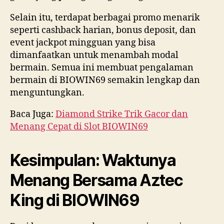
Selain itu, terdapat berbagai promo menarik
seperti cashback harian, bonus deposit, dan
event jackpot mingguan yang bisa
dimanfaatkan untuk menambah modal
bermain. Semua ini membuat pengalaman
bermain di BIOWIN69 semakin lengkap dan
menguntungkan.
Baca Juga:
Diamond Strike Trik Gacor dan
Menang Cepat di Slot BIOWIN69
Kesimpulan: Waktunya
Menang Bersama Aztec
King di BIOWIN69