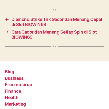
←
Diamond Strike Trik Gacor dan Menang Cepat
di Slot BIOWIN69
→
Cara Gacor dan Menang Setiap Spin di Slot
BIOWIN69
Blog
Business
E-commerce
Finance
Health
Marketing