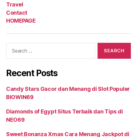
Travel
Contact
HOMEPAGE
Search
for:
Recent Posts
Candy Stars Gacor dan Menang di Slot Populer
BIOWIN69
Diamonds of Egypt Situs Terbaik dan Tips di
NEO69
Sweet Bonanza Xmas Cara Menang Jackpot di