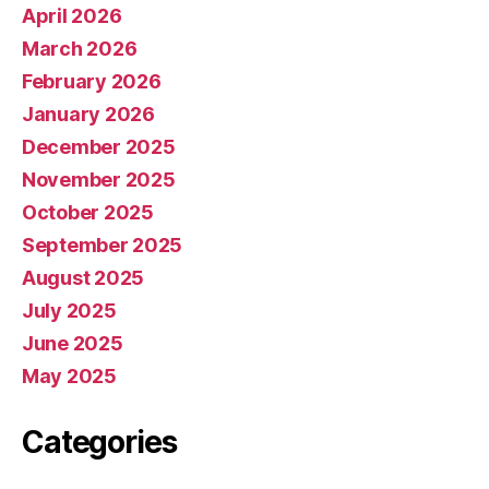
April 2026
March 2026
February 2026
January 2026
December 2025
November 2025
October 2025
September 2025
August 2025
July 2025
June 2025
May 2025
Categories