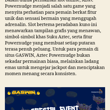
Dalam dunia permainan slot online, Aztec
Powernudge menjadi salah satu game yang
menyita perhatian para pemain berkat fitur
unik dan sensasi bermain yang menggugah
adrenalin. Slot bertema peradaban kuno ini
menawarkan tampilan grafis yang menawan,
simbol-simbol khas Suku Aztec, serta fitur
Powernudge yang membuat setiap putaran
terasa penuh peluang. Untuk para pemain di
situs GASWIN, Aztec Powernudge bukan
sekadar permainan biasa, melainkan ladang
emas untuk mengejar jackpot dan menciptakan
momen menang secara konsisten.