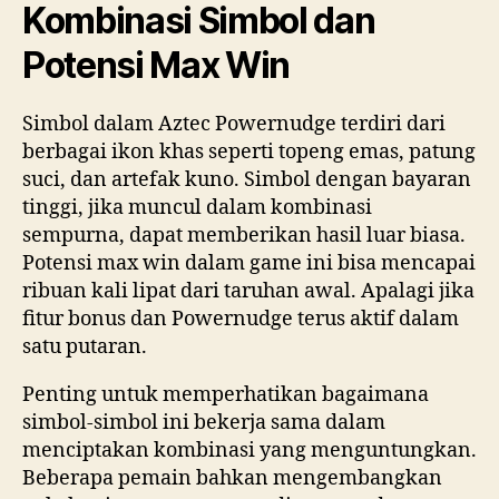
Kombinasi Simbol dan
Potensi Max Win
Simbol dalam Aztec Powernudge terdiri dari
berbagai ikon khas seperti topeng emas, patung
suci, dan artefak kuno. Simbol dengan bayaran
tinggi, jika muncul dalam kombinasi
sempurna, dapat memberikan hasil luar biasa.
Potensi max win dalam game ini bisa mencapai
ribuan kali lipat dari taruhan awal. Apalagi jika
fitur bonus dan Powernudge terus aktif dalam
satu putaran.
Penting untuk memperhatikan bagaimana
simbol-simbol ini bekerja sama dalam
menciptakan kombinasi yang menguntungkan.
Beberapa pemain bahkan mengembangkan