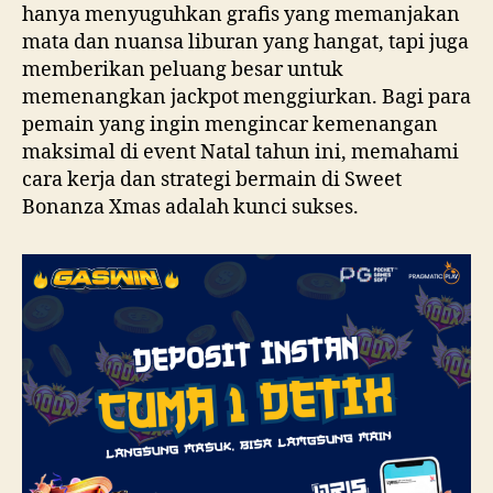
hanya menyuguhkan grafis yang memanjakan
mata dan nuansa liburan yang hangat, tapi juga
memberikan peluang besar untuk
memenangkan jackpot menggiurkan. Bagi para
pemain yang ingin mengincar kemenangan
maksimal di event Natal tahun ini, memahami
cara kerja dan strategi bermain di Sweet
Bonanza Xmas adalah kunci sukses.