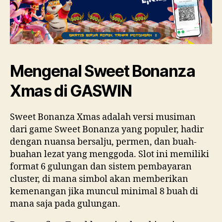
Mengenal Sweet Bonanza
Xmas di GASWIN
Sweet Bonanza Xmas adalah versi musiman
dari game Sweet Bonanza yang populer, hadir
dengan nuansa bersalju, permen, dan buah-
buahan lezat yang menggoda. Slot ini memiliki
format 6 gulungan dan sistem pembayaran
cluster, di mana simbol akan memberikan
kemenangan jika muncul minimal 8 buah di
mana saja pada gulungan.