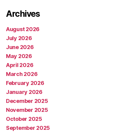
Archives
August 2026
July 2026
June 2026
May 2026
April 2026
March 2026
February 2026
January 2026
December 2025
November 2025
October 2025
September 2025