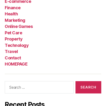
E-commerce
Finance
Health
Marketing
Online Games
Pet Care
Property
Technology
Travel
Contact
HOMEPAGE
Search
for:
Recent Posts