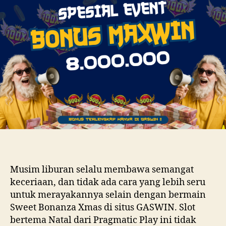
Musim liburan selalu membawa semangat
keceriaan, dan tidak ada cara yang lebih seru
untuk merayakannya selain dengan bermain
Sweet Bonanza Xmas di situs GASWIN. Slot
bertema Natal dari Pragmatic Play ini tidak