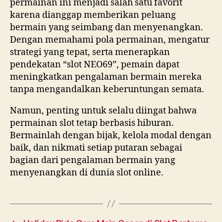
permainan ini menjadi salah satu favorit
karena dianggap memberikan peluang
bermain yang seimbang dan menyenangkan.
Dengan memahami pola permainan, mengatur
strategi yang tepat, serta menerapkan
pendekatan “slot NEO69”, pemain dapat
meningkatkan pengalaman bermain mereka
tanpa mengandalkan keberuntungan semata.
Namun, penting untuk selalu diingat bahwa
permainan slot tetap berbasis hiburan.
Bermainlah dengan bijak, kelola modal dengan
baik, dan nikmati setiap putaran sebagai
bagian dari pengalaman bermain yang
menyenangkan di dunia slot online.