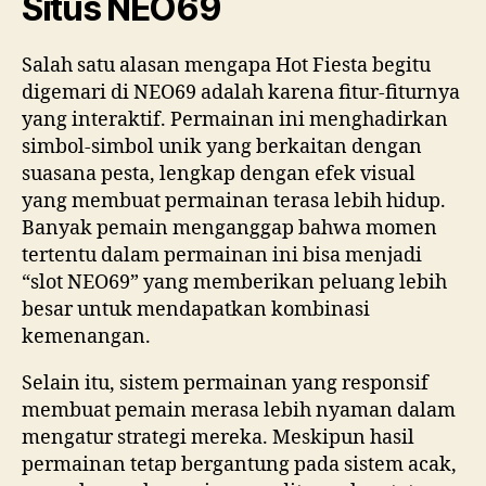
Situs NEO69
Salah satu alasan mengapa Hot Fiesta begitu
digemari di NEO69 adalah karena fitur-fiturnya
yang interaktif. Permainan ini menghadirkan
simbol-simbol unik yang berkaitan dengan
suasana pesta, lengkap dengan efek visual
yang membuat permainan terasa lebih hidup.
Banyak pemain menganggap bahwa momen
tertentu dalam permainan ini bisa menjadi
“slot NEO69” yang memberikan peluang lebih
besar untuk mendapatkan kombinasi
kemenangan.
Selain itu, sistem permainan yang responsif
membuat pemain merasa lebih nyaman dalam
mengatur strategi mereka. Meskipun hasil
permainan tetap bergantung pada sistem acak,