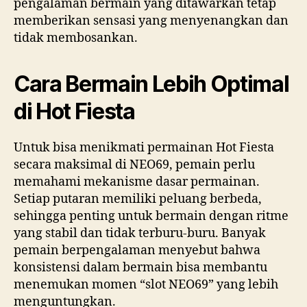
pengalaman bermain yang ditawarkan tetap
memberikan sensasi yang menyenangkan dan
tidak membosankan.
Cara Bermain Lebih Optimal
di Hot Fiesta
Untuk bisa menikmati permainan Hot Fiesta
secara maksimal di NEO69, pemain perlu
memahami mekanisme dasar permainan.
Setiap putaran memiliki peluang berbeda,
sehingga penting untuk bermain dengan ritme
yang stabil dan tidak terburu-buru. Banyak
pemain berpengalaman menyebut bahwa
konsistensi dalam bermain bisa membantu
menemukan momen “slot NEO69” yang lebih
menguntungkan.