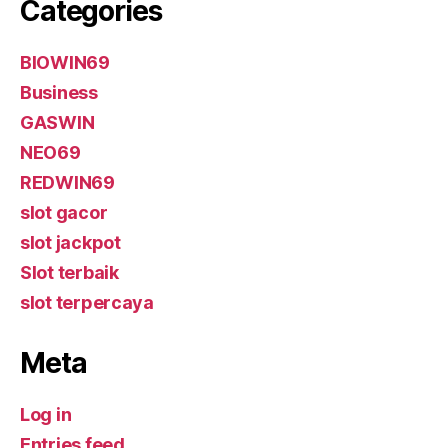
Categories
BIOWIN69
Business
GASWIN
NEO69
REDWIN69
slot gacor
slot jackpot
Slot terbaik
slot terpercaya
Meta
Log in
Entries feed