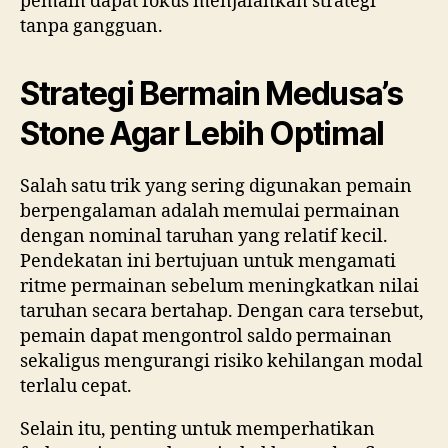
pemain dapat fokus menjalankan strategi
tanpa gangguan.
Strategi Bermain Medusa’s
Stone Agar Lebih Optimal
Salah satu trik yang sering digunakan pemain
berpengalaman adalah memulai permainan
dengan nominal taruhan yang relatif kecil.
Pendekatan ini bertujuan untuk mengamati
ritme permainan sebelum meningkatkan nilai
taruhan secara bertahap. Dengan cara tersebut,
pemain dapat mengontrol saldo permainan
sekaligus mengurangi risiko kehilangan modal
terlalu cepat.
Selain itu, penting untuk memperhatikan