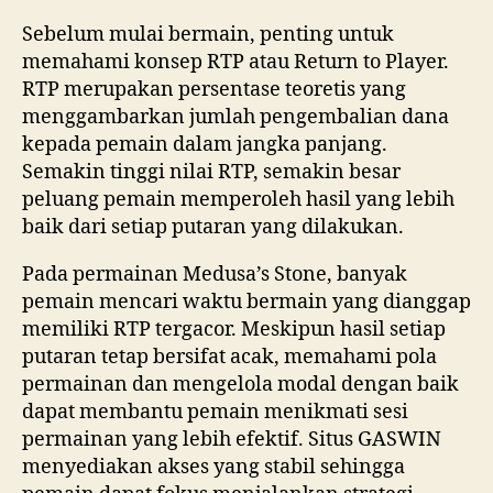
Sebelum mulai bermain, penting untuk
memahami konsep RTP atau Return to Player.
RTP merupakan persentase teoretis yang
menggambarkan jumlah pengembalian dana
kepada pemain dalam jangka panjang.
Semakin tinggi nilai RTP, semakin besar
peluang pemain memperoleh hasil yang lebih
baik dari setiap putaran yang dilakukan.
Pada permainan Medusa’s Stone, banyak
pemain mencari waktu bermain yang dianggap
memiliki RTP tergacor. Meskipun hasil setiap
putaran tetap bersifat acak, memahami pola
permainan dan mengelola modal dengan baik
dapat membantu pemain menikmati sesi
permainan yang lebih efektif. Situs GASWIN
menyediakan akses yang stabil sehingga