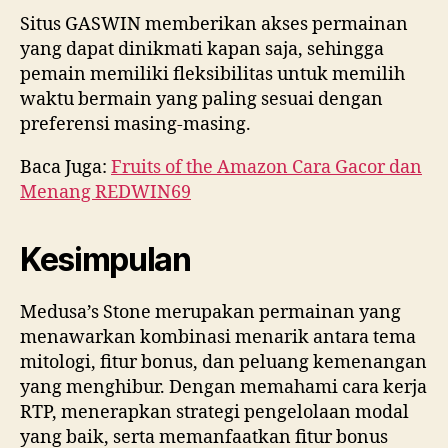
Situs GASWIN memberikan akses permainan
yang dapat dinikmati kapan saja, sehingga
pemain memiliki fleksibilitas untuk memilih
waktu bermain yang paling sesuai dengan
preferensi masing-masing.
Baca Juga:
Fruits of the Amazon Cara Gacor dan
Menang REDWIN69
Kesimpulan
Medusa’s Stone merupakan permainan yang
menawarkan kombinasi menarik antara tema
mitologi, fitur bonus, dan peluang kemenangan
yang menghibur. Dengan memahami cara kerja
RTP, menerapkan strategi pengelolaan modal
yang baik, serta memanfaatkan fitur bonus