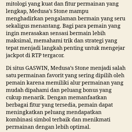
mitologi yang kuat dan fitur permainan yang
lengkap, Medusa’s Stone mampu
menghadirkan pengalaman bermain yang seru
sekaligus menantang. Bagi para pemain yang
ingin merasakan sensasi bermain lebih
maksimal, memahami trik dan strategi yang
tepat menjadi langkah penting untuk mengejar
jackpot di RTP tergacor.
Di situs GASWIN, Medusa’s Stone menjadi salah
satu permainan favorit yang sering dipilih oleh
pemain karena memiliki alur permainan yang
mudah dipahami dan peluang bonus yang
cukup menarik. Dengan memanfaatkan
berbagai fitur yang tersedia, pemain dapat
meningkatkan peluang mendapatkan
kombinasi simbol terbaik dan menikmati
permainan dengan lebih optimal.