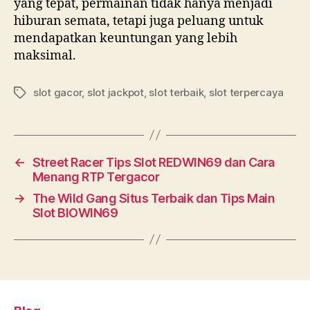
yang tepat, permainan tidak hanya menjadi
hiburan semata, tetapi juga peluang untuk
mendapatkan keuntungan yang lebih
maksimal.
slot gacor
,
slot jackpot
,
slot terbaik
,
slot terpercaya
Tags
←
Street Racer Tips Slot REDWIN69 dan Cara
Menang RTP Tergacor
→
The Wild Gang Situs Terbaik dan Tips Main
Slot BIOWIN69