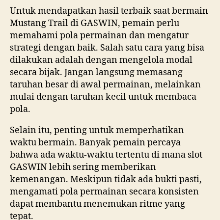
Untuk mendapatkan hasil terbaik saat bermain
Mustang Trail di GASWIN, pemain perlu
memahami pola permainan dan mengatur
strategi dengan baik. Salah satu cara yang bisa
dilakukan adalah dengan mengelola modal
secara bijak. Jangan langsung memasang
taruhan besar di awal permainan, melainkan
mulai dengan taruhan kecil untuk membaca
pola.
Selain itu, penting untuk memperhatikan
waktu bermain. Banyak pemain percaya
bahwa ada waktu-waktu tertentu di mana slot
GASWIN lebih sering memberikan
kemenangan. Meskipun tidak ada bukti pasti,
mengamati pola permainan secara konsisten
dapat membantu menemukan ritme yang
tepat.