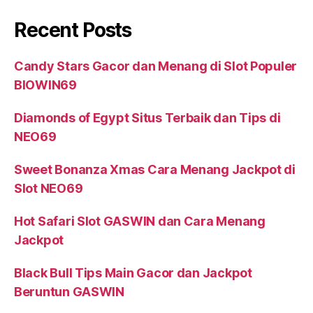
Recent Posts
Candy Stars Gacor dan Menang di Slot Populer
BIOWIN69
Diamonds of Egypt Situs Terbaik dan Tips di
NEO69
Sweet Bonanza Xmas Cara Menang Jackpot di
Slot NEO69
Hot Safari Slot GASWIN dan Cara Menang
Jackpot
Black Bull Tips Main Gacor dan Jackpot
Beruntun GASWIN