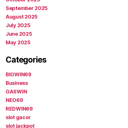
September 2025
August 2025
July 2025
June 2025
May 2025
Categories
BIOWIN69
Business
GASWIN
NEO69
REDWIN69
slot gacor
slot jackpot