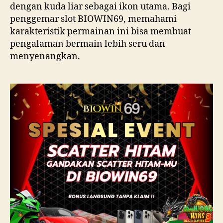
dengan kuda liar sebagai ikon utama. Bagi
penggemar slot BIOWIN69, memahami
karakteristik permainan ini bisa membuat
pengalaman bermain lebih seru dan
menyenangkan.