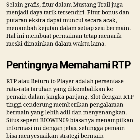
Selain grafis, fitur dalam Mustang Trail juga
menjadi daya tarik tersendiri. Fitur bonus dan
putaran ekstra dapat muncul secara acak,
menambah kejutan dalam setiap sesi bermain.
Hal ini membuat permainan tetap menarik
meski dimainkan dalam waktu lama.
Pentingnya Memahami RTP
RTP atau Return to Player adalah persentase
rata-rata taruhan yang dikembalikan ke
pemain dalam jangka panjang. Slot dengan RTP
tinggi cenderung memberikan pengalaman
bermain yang lebih adil dan menyenangkan.
Situs seperti BIOWIN69 biasanya menampilkan
informasi ini dengan jelas, sehingga pemain
bisa menyesuaikan strategi bermain