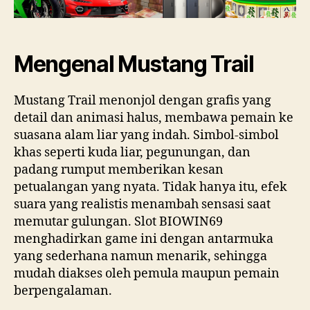
Mengenal Mustang Trail
Mustang Trail menonjol dengan grafis yang
detail dan animasi halus, membawa pemain ke
suasana alam liar yang indah. Simbol-simbol
khas seperti kuda liar, pegunungan, dan
padang rumput memberikan kesan
petualangan yang nyata. Tidak hanya itu, efek
suara yang realistis menambah sensasi saat
memutar gulungan. Slot BIOWIN69
menghadirkan game ini dengan antarmuka
yang sederhana namun menarik, sehingga
mudah diakses oleh pemula maupun pemain
berpengalaman.