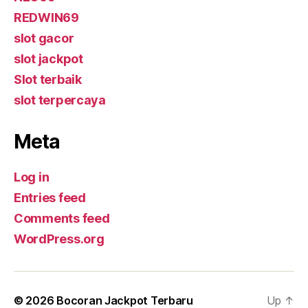
REDWIN69
slot gacor
slot jackpot
Slot terbaik
slot terpercaya
Meta
Log in
Entries feed
Comments feed
WordPress.org
© 2026
Bocoran Jackpot Terbaru
Up
↑