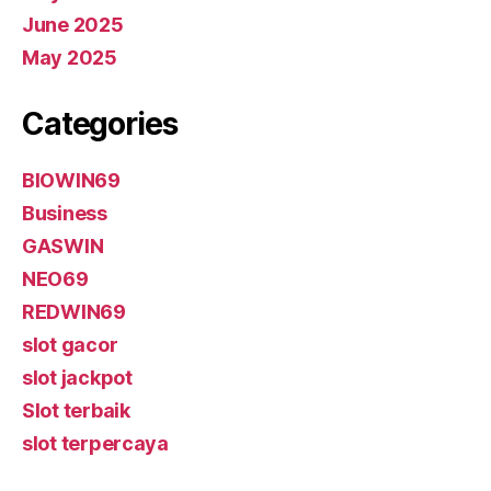
June 2025
May 2025
Categories
BIOWIN69
Business
GASWIN
NEO69
REDWIN69
slot gacor
slot jackpot
Slot terbaik
slot terpercaya