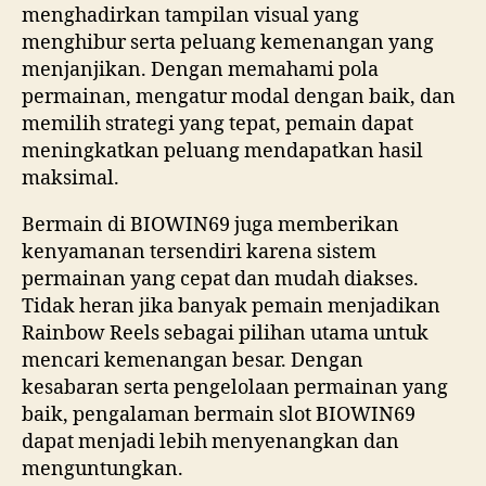
menghadirkan tampilan visual yang
menghibur serta peluang kemenangan yang
menjanjikan. Dengan memahami pola
permainan, mengatur modal dengan baik, dan
memilih strategi yang tepat, pemain dapat
meningkatkan peluang mendapatkan hasil
maksimal.
Bermain di BIOWIN69 juga memberikan
kenyamanan tersendiri karena sistem
permainan yang cepat dan mudah diakses.
Tidak heran jika banyak pemain menjadikan
Rainbow Reels sebagai pilihan utama untuk
mencari kemenangan besar. Dengan
kesabaran serta pengelolaan permainan yang
baik, pengalaman bermain slot BIOWIN69
dapat menjadi lebih menyenangkan dan
menguntungkan.