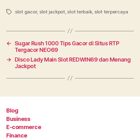
slot gacor
,
slot jackpot
,
slot terbaik
,
slot terpercaya
Tags
←
Sugar Rush 1000 Tips Gacor di Situs RTP
Tergacor NEO69
→
Disco Lady Main Slot REDWIN69 dan Menang
Jackpot
Blog
Business
E-commerce
Finance