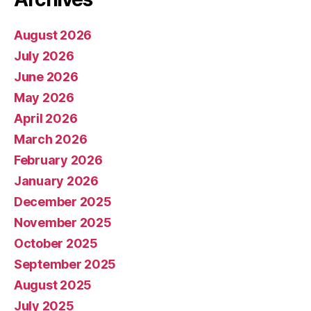
August 2026
July 2026
June 2026
May 2026
April 2026
March 2026
February 2026
January 2026
December 2025
November 2025
October 2025
September 2025
August 2025
July 2025