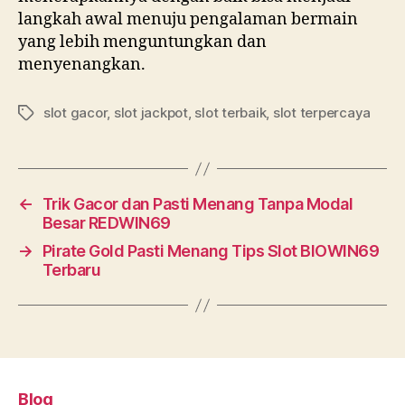
langkah awal menuju pengalaman bermain
yang lebih menguntungkan dan
menyenangkan.
slot gacor
,
slot jackpot
,
slot terbaik
,
slot terpercaya
Tags
←
Trik Gacor dan Pasti Menang Tanpa Modal
Besar REDWIN69
→
Pirate Gold Pasti Menang Tips Slot BIOWIN69
Terbaru
Blog