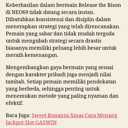
Keberhasilan dalam bermain Release the Bison
di NEO69 tidak datang secara instan.
Dibutuhkan konsistensi dan disiplin dalam
menerapkan strategi yang telah direncanakan.
Pemain yang sabar dan tidak mudah tergoda
untuk mengubah strategi secara drastis
biasanya memiliki peluang lebih besar untuk
meraih kemenangan.
Mengembangkan gaya bermain yang sesuai
dengan karakter pribadi juga menjadi nilai
tambah. Setiap pemain memiliki pendekatan
yang berbeda, sehingga penting untuk
menemukan metode yang paling nyaman dan
efektif.
Baca Juga:
Sweet Bonanza Xmas Cara Menang
Jackpot Slot GASWIN