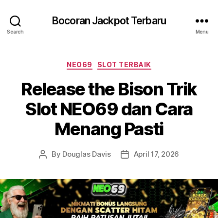
Bocoran Jackpot Terbaru
Search
Menu
Categories
NEO69
SLOT TERBAIK
Release the Bison Trik
Slot NEO69 dan Cara
Menang Pasti
By
Douglas Davis
April 17, 2026
Post
Post
author
date