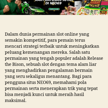
Dalam dunia permainan slot online yang
semakin kompetitif, para pemain terus
mencari strategi terbaik untuk meningkatkan
peluang kemenangan mereka. Salah satu
permainan yang tengah populer adalah Release
the Bison, sebuah slot dengan tema alam liar
yang menghadirkan pengalaman bermain
yang seru sekaligus menantang. Bagi para
pengguna situs NEO69, memahami pola
permainan serta menerapkan trik yang tepat
bisa menjadi kunci untuk meraih hasil
maksimal.