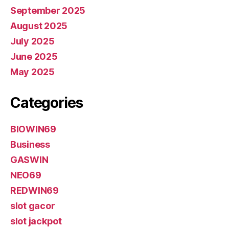
September 2025
August 2025
July 2025
June 2025
May 2025
Categories
BIOWIN69
Business
GASWIN
NEO69
REDWIN69
slot gacor
slot jackpot