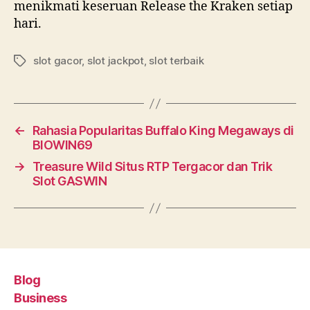
menikmati keseruan Release the Kraken setiap
hari.
slot gacor
,
slot jackpot
,
slot terbaik
Tags
←
Rahasia Popularitas Buffalo King Megaways di
BIOWIN69
→
Treasure Wild Situs RTP Tergacor dan Trik
Slot GASWIN
Blog
Business