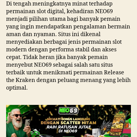
Di tengah meningkatnya minat terhadap
permainan slot digital, kehadiran NEO69
menjadi pilihan utama bagi banyak pemain
yang ingin mendapatkan pengalaman bermain
aman dan nyaman. Situs ini dikenal
menyediakan berbagai jenis permainan slot
modern dengan performa stabil dan akses
cepat. Tidak heran jika banyak pemain
menyebut NEO69 sebagai salah satu situs
terbaik untuk menikmati permainan Release
the Kraken dengan peluang menang yang lebih
optimal.