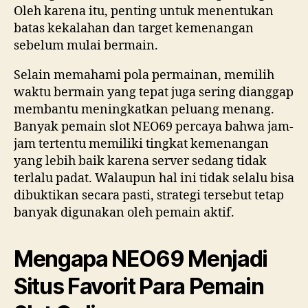
Oleh karena itu, penting untuk menentukan
batas kekalahan dan target kemenangan
sebelum mulai bermain.
Selain memahami pola permainan, memilih
waktu bermain yang tepat juga sering dianggap
membantu meningkatkan peluang menang.
Banyak pemain slot NEO69 percaya bahwa jam-
jam tertentu memiliki tingkat kemenangan
yang lebih baik karena server sedang tidak
terlalu padat. Walaupun hal ini tidak selalu bisa
dibuktikan secara pasti, strategi tersebut tetap
banyak digunakan oleh pemain aktif.
Mengapa NEO69 Menjadi
Situs Favorit Para Pemain