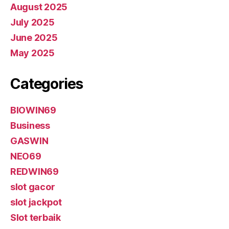
August 2025
July 2025
June 2025
May 2025
Categories
BIOWIN69
Business
GASWIN
NEO69
REDWIN69
slot gacor
slot jackpot
Slot terbaik