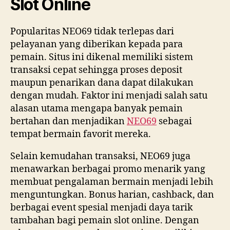
Slot Online
Popularitas NEO69 tidak terlepas dari
pelayanan yang diberikan kepada para
pemain. Situs ini dikenal memiliki sistem
transaksi cepat sehingga proses deposit
maupun penarikan dana dapat dilakukan
dengan mudah. Faktor ini menjadi salah satu
alasan utama mengapa banyak pemain
bertahan dan menjadikan
NEO69
sebagai
tempat bermain favorit mereka.
Selain kemudahan transaksi, NEO69 juga
menawarkan berbagai promo menarik yang
membuat pengalaman bermain menjadi lebih
menguntungkan. Bonus harian, cashback, dan
berbagai event spesial menjadi daya tarik
tambahan bagi pemain slot online. Dengan