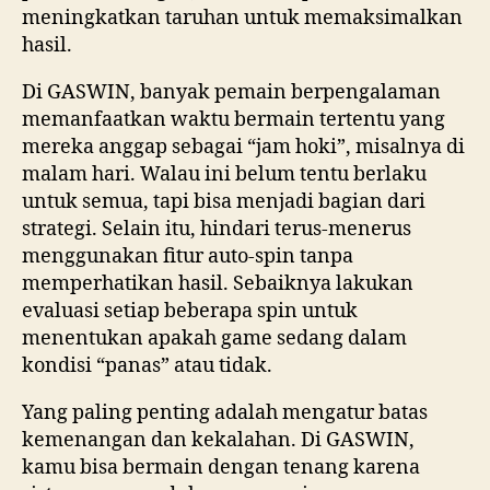
meningkatkan taruhan untuk memaksimalkan
hasil.
Di GASWIN, banyak pemain berpengalaman
memanfaatkan waktu bermain tertentu yang
mereka anggap sebagai “jam hoki”, misalnya di
malam hari. Walau ini belum tentu berlaku
untuk semua, tapi bisa menjadi bagian dari
strategi. Selain itu, hindari terus-menerus
menggunakan fitur auto-spin tanpa
memperhatikan hasil. Sebaiknya lakukan
evaluasi setiap beberapa spin untuk
menentukan apakah game sedang dalam
kondisi “panas” atau tidak.
Yang paling penting adalah mengatur batas
kemenangan dan kekalahan. Di GASWIN,
kamu bisa bermain dengan tenang karena