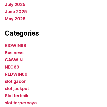
July 2025
June 2025
May 2025
Categories
BIOWIN69
Business
GASWIN
NEO69
REDWIN69
slot gacor
slot jackpot
Slot terbaik
slot terpercaya