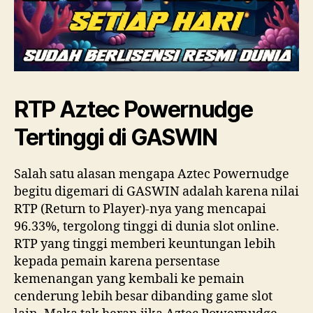
RTP Aztec Powernudge
Tertinggi di GASWIN
Salah satu alasan mengapa Aztec Powernudge
begitu digemari di GASWIN adalah karena nilai
RTP (Return to Player)-nya yang mencapai
96.33%, tergolong tinggi di dunia slot online.
RTP yang tinggi memberi keuntungan lebih
kepada pemain karena persentase
kemenangan yang kembali ke pemain
cenderung lebih besar dibanding game slot