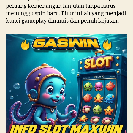
peluang kemenangan lanjutan tanpa harus
menunggu spin baru. Fitur inilah yang menjadi
kunci gameplay dinamis dan penuh kejutan.