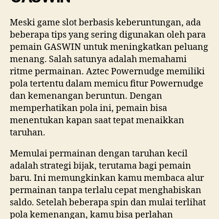
Meski game slot berbasis keberuntungan, ada
beberapa tips yang sering digunakan oleh para
pemain GASWIN untuk meningkatkan peluang
menang. Salah satunya adalah memahami
ritme permainan. Aztec Powernudge memiliki
pola tertentu dalam memicu fitur Powernudge
dan kemenangan beruntun. Dengan
memperhatikan pola ini, pemain bisa
menentukan kapan saat tepat menaikkan
taruhan.
Memulai permainan dengan taruhan kecil
adalah strategi bijak, terutama bagi pemain
baru. Ini memungkinkan kamu membaca alur
permainan tanpa terlalu cepat menghabiskan
saldo. Setelah beberapa spin dan mulai terlihat
pola kemenangan, kamu bisa perlahan