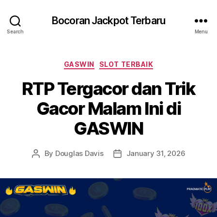
Bocoran Jackpot Terbaru
Search
Menu
Categories
GASWIN
SLOT TERBAIK
RTP Tergacor dan Trik
Gacor Malam Ini di
GASWIN
By
Douglas Davis
January 31, 2026
Post
Post
author
date