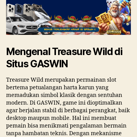
Mengenal Treasure Wild di
Situs GASWIN
Treasure Wild merupakan permainan slot
bertema petualangan harta karun yang
memadukan simbol klasik dengan sentuhan
modern. Di GASWIN, game ini dioptimalkan
agar berjalan stabil di berbagai perangkat, baik
desktop maupun mobile. Hal ini membuat
pemain bisa menikmati pengalaman bermain
tanpa hambatan teknis. Dengan mekanisme