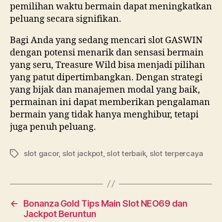
pemilihan waktu bermain dapat meningkatkan
peluang secara signifikan.
Bagi Anda yang sedang mencari slot GASWIN
dengan potensi menarik dan sensasi bermain
yang seru, Treasure Wild bisa menjadi pilihan
yang patut dipertimbangkan. Dengan strategi
yang bijak dan manajemen modal yang baik,
permainan ini dapat memberikan pengalaman
bermain yang tidak hanya menghibur, tetapi
juga penuh peluang.
slot gacor
,
slot jackpot
,
slot terbaik
,
slot terpercaya
Tags
←
Bonanza Gold Tips Main Slot NEO69 dan
Jackpot Beruntun