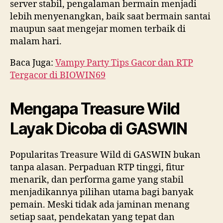
server stabil, pengalaman bermain menjadi
lebih menyenangkan, baik saat bermain santai
maupun saat mengejar momen terbaik di
malam hari.
Baca Juga:
Vampy Party Tips Gacor dan RTP
Tergacor di BIOWIN69
Mengapa Treasure Wild
Layak Dicoba di GASWIN
Popularitas Treasure Wild di GASWIN bukan
tanpa alasan. Perpaduan RTP tinggi, fitur
menarik, dan performa game yang stabil
menjadikannya pilihan utama bagi banyak
pemain. Meski tidak ada jaminan menang
setiap saat, pendekatan yang tepat dan