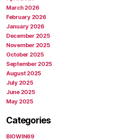
March 2026
February 2026
January 2026
December 2025
November 2025
October 2025
September 2025
August 2025
July 2025
June 2025
May 2025
Categories
BIOWIN69