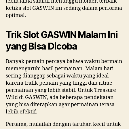
lebih lama sambil menunggu momen terbaik
ketika slot GASWIN ini sedang dalam performa
optimal.
Trik Slot GASWIN Malam Ini
yang Bisa Dicoba
Banyak pemain percaya bahwa waktu bermain
memengaruhi hasil permainan. Malam hari
sering dianggap sebagai waktu yang ideal
karena trafik pemain yang tinggi dan ritme
permainan yang lebih stabil. Untuk Treasure
Wild di GASWIN, ada beberapa pendekatan
yang bisa diterapkan agar permainan terasa
lebih efektif.
Pertama, mulailah dengan taruhan kecil untuk