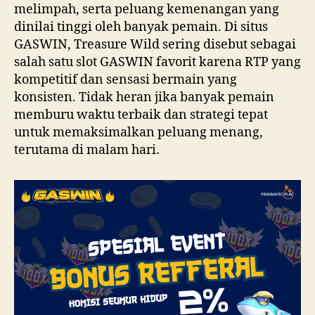
melimpah, serta peluang kemenangan yang
dinilai tinggi oleh banyak pemain. Di situs
GASWIN, Treasure Wild sering disebut sebagai
salah satu slot GASWIN favorit karena RTP yang
kompetitif dan sensasi bermain yang
konsisten. Tidak heran jika banyak pemain
memburu waktu terbaik dan strategi tepat
untuk memaksimalkan peluang menang,
terutama di malam hari.