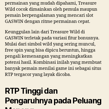
permainan yang mudah dipahami, Treasure
Wild cocok dimainkan oleh pemula maupun
pemain berpengalaman yang mencari slot
GASWIN dengan ritme permainan cepat.
Keunggulan lain dari Treasure Wild di
GASWIN terletak pada variasi fitur bonusnya.
Mulai dari simbol wild yang sering muncul,
free spin yang bisa dipicu beruntun, hingga
pengali kemenangan yang meningkatkan
potensi hasil. Kombinasi inilah yang membuat
banyak pemain menilai game ini sebagai situs
RTP tergacor yang layak dicoba.
RTP Tinggi dan
Pengaruhnya pada Peluang