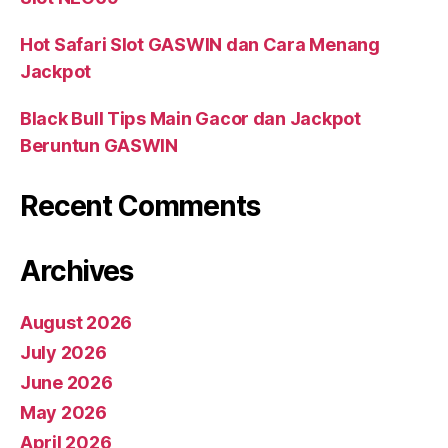
Hot Safari Slot GASWIN dan Cara Menang
Jackpot
Black Bull Tips Main Gacor dan Jackpot
Beruntun GASWIN
Recent Comments
Archives
August 2026
July 2026
June 2026
May 2026
April 2026