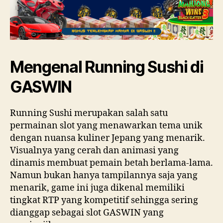
Mengenal Running Sushi di
GASWIN
Running Sushi merupakan salah satu
permainan slot yang menawarkan tema unik
dengan nuansa kuliner Jepang yang menarik.
Visualnya yang cerah dan animasi yang
dinamis membuat pemain betah berlama-lama.
Namun bukan hanya tampilannya saja yang
menarik, game ini juga dikenal memiliki
tingkat RTP yang kompetitif sehingga sering
dianggap sebagai slot GASWIN yang