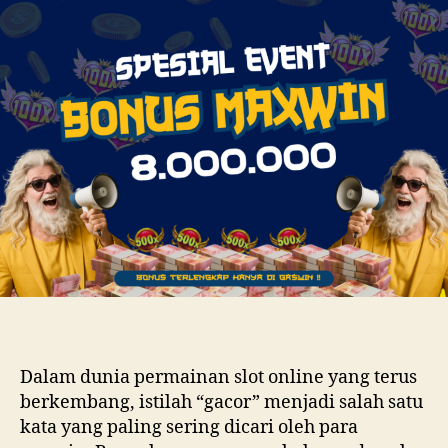
Dalam dunia permainan slot online yang terus
berkembang, istilah “gacor” menjadi salah satu
kata yang paling sering dicari oleh para