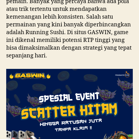
pemain. Banyak yang percaya bahwa ada pola
atau trik tertentu untuk mendapatkan
kemenangan lebih konsisten. Salah satu
permainan yang kini banyak diperbincangkan
adalah Running Sushi. Di situs GASWIN, game
ini dikenal memiliki potensi RTP tinggi yang
bisa dimaksimalkan dengan strategi yang tepat
sepanjang hari.