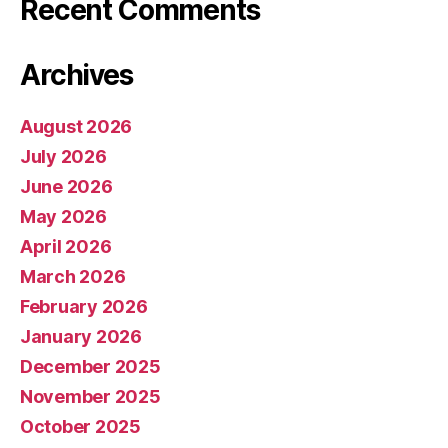
Recent Comments
Archives
August 2026
July 2026
June 2026
May 2026
April 2026
March 2026
February 2026
January 2026
December 2025
November 2025
October 2025