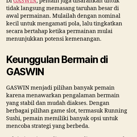
Di
GASWIN
, pemain juga disarankan untuk
tidak langsung memasang taruhan besar di
awal permainan. Mulailah dengan nominal
kecil untuk mengamati pola, lalu tingkatkan
secara bertahap ketika permainan mulai
menunjukkan potensi kemenangan.
Keunggulan Bermain di
GASWIN
GASWIN menjadi pilihan banyak pemain
karena menawarkan pengalaman bermain
yang stabil dan mudah diakses. Dengan
berbagai pilihan game slot, termasuk Running
Sushi, pemain memiliki banyak opsi untuk
mencoba strategi yang berbeda.