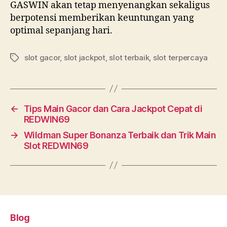
GASWIN akan tetap menyenangkan sekaligus
berpotensi memberikan keuntungan yang
optimal sepanjang hari.
slot gacor
,
slot jackpot
,
slot terbaik
,
slot terpercaya
Tags
←
Tips Main Gacor dan Cara Jackpot Cepat di
REDWIN69
→
Wildman Super Bonanza Terbaik dan Trik Main
Slot REDWIN69
Blog