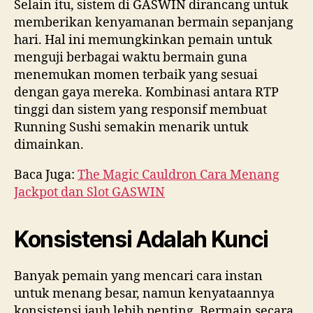
Selain itu, sistem di GASWIN dirancang untuk
memberikan kenyamanan bermain sepanjang
hari. Hal ini memungkinkan pemain untuk
menguji berbagai waktu bermain guna
menemukan momen terbaik yang sesuai
dengan gaya mereka. Kombinasi antara RTP
tinggi dan sistem yang responsif membuat
Running Sushi semakin menarik untuk
dimainkan.
Baca Juga:
The Magic Cauldron Cara Menang
Jackpot dan Slot GASWIN
Konsistensi Adalah Kunci
Banyak pemain yang mencari cara instan
untuk menang besar, namun kenyataannya
konsistensi jauh lebih penting. Bermain secara