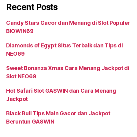
Recent Posts
Candy Stars Gacor dan Menang di Slot Populer
BIOWIN69
Diamonds of Egypt Situs Terbaik dan Tips di
NEO69
Sweet Bonanza Xmas Cara Menang Jackpot di
Slot NEO69
Hot Safari Slot GASWIN dan Cara Menang
Jackpot
Black Bull Tips Main Gacor dan Jackpot
Beruntun GASWIN