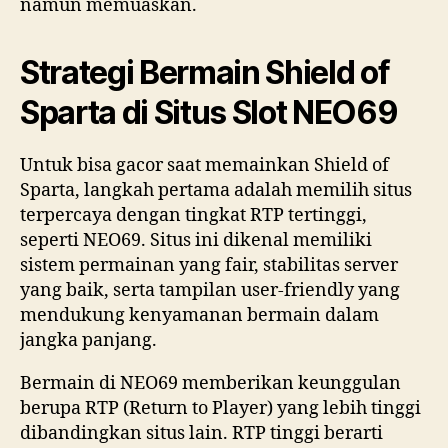
namun memuaskan.
Strategi Bermain Shield of
Sparta di Situs Slot NEO69
Untuk bisa gacor saat memainkan Shield of
Sparta, langkah pertama adalah memilih situs
terpercaya dengan tingkat RTP tertinggi,
seperti NEO69. Situs ini dikenal memiliki
sistem permainan yang fair, stabilitas server
yang baik, serta tampilan user-friendly yang
mendukung kenyamanan bermain dalam
jangka panjang.
Bermain di NEO69 memberikan keunggulan
berupa RTP (Return to Player) yang lebih tinggi
dibandingkan situs lain. RTP tinggi berarti