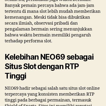
Banyak pemain percaya bahwa ada jam-jam
tertentu di mana slot lebih mudah memberikan
kemenangan. Meski tidak bisa dibuktikan
secara ilmiah, observasi pribadi dan
pengalaman bermain sering menunjukkan
bahwa waktu bermain memiliki pengaruh
terhadap performa slot.
Kelebihan NEO69 sebagai
Situs Slot dengan RTP
Tinggi
NEO69 hadir sebagai salah satu situs slot online
terpercaya yang konsisten memberikan RTP
tinggi pada berbagai permainan, termasuk