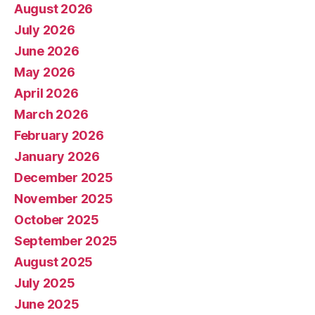
August 2026
July 2026
June 2026
May 2026
April 2026
March 2026
February 2026
January 2026
December 2025
November 2025
October 2025
September 2025
August 2025
July 2025
June 2025