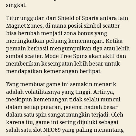
singkat.
Fitur unggulan dari Shield of Sparta antara lain
Magnet Zones, di mana posisi simbol scatter
bisa berubah menjadi zona bonus yang
meningkatkan peluang kemenangan. Ketika
pemain berhasil mengumpulkan tiga atau lebih
simbol scatter. Mode Free Spins akan aktif dan
memberikan kesempatan lebih besar untuk
mendapatkan kemenangan berlipat.
Yang membuat game ini semakin menarik
adalah volatilitasnya yang tinggi. Artinya,
meskipun kemenangan tidak selalu muncul
dalam setiap putaran, potensi hadiah besar
dalam satu spin sangat mungkin terjadi. Oleh
karena itu, game ini sering dijuluki sebagai
salah satu slot NEO69 yang paling menantang