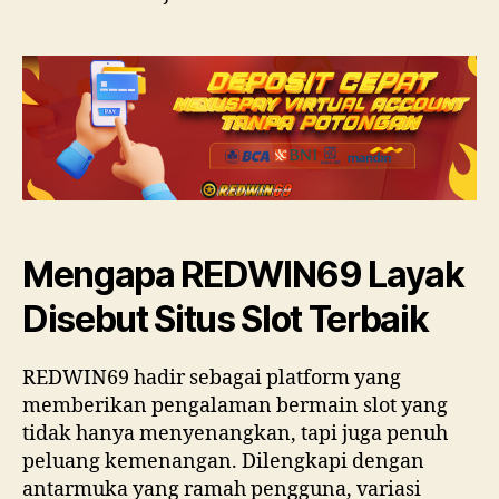
Mengapa REDWIN69 Layak
Disebut Situs Slot Terbaik
REDWIN69 hadir sebagai platform yang
memberikan pengalaman bermain slot yang
tidak hanya menyenangkan, tapi juga penuh
peluang kemenangan. Dilengkapi dengan
antarmuka yang ramah pengguna, variasi