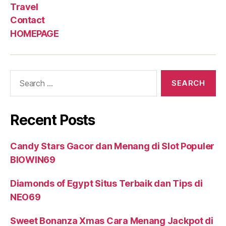
Travel
Contact
HOMEPAGE
Search
for:
Recent Posts
Candy Stars Gacor dan Menang di Slot Populer
BIOWIN69
Diamonds of Egypt Situs Terbaik dan Tips di
NEO69
Sweet Bonanza Xmas Cara Menang Jackpot di