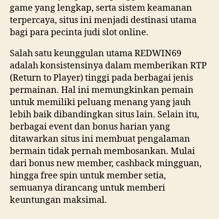
game yang lengkap, serta sistem keamanan
terpercaya, situs ini menjadi destinasi utama
bagi para pecinta judi slot online.
Salah satu keunggulan utama REDWIN69
adalah konsistensinya dalam memberikan RTP
(Return to Player) tinggi pada berbagai jenis
permainan. Hal ini memungkinkan pemain
untuk memiliki peluang menang yang jauh
lebih baik dibandingkan situs lain. Selain itu,
berbagai event dan bonus harian yang
ditawarkan situs ini membuat pengalaman
bermain tidak pernah membosankan. Mulai
dari bonus new member, cashback mingguan,
hingga free spin untuk member setia,
semuanya dirancang untuk memberi
keuntungan maksimal.