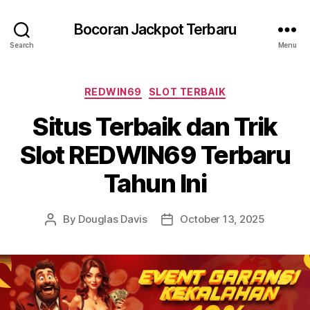
Bocoran Jackpot Terbaru
Search
Menu
Categories
REDWIN69
SLOT TERBAIK
Situs Terbaik dan Trik
Slot REDWIN69 Terbaru
Tahun Ini
By
Douglas Davis
October 13, 2025
Post
Post
author
date