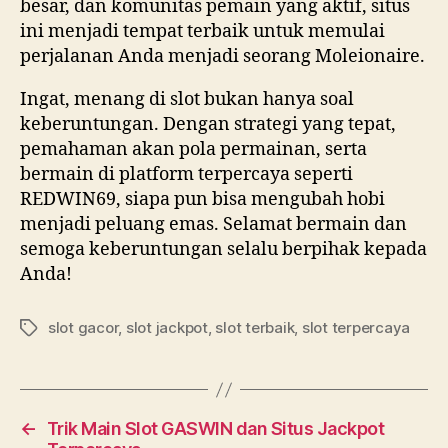
besar, dan komunitas pemain yang aktif, situs
ini menjadi tempat terbaik untuk memulai
perjalanan Anda menjadi seorang Moleionaire.
Ingat, menang di slot bukan hanya soal
keberuntungan. Dengan strategi yang tepat,
pemahaman akan pola permainan, serta
bermain di platform terpercaya seperti
REDWIN69, siapa pun bisa mengubah hobi
menjadi peluang emas. Selamat bermain dan
semoga keberuntungan selalu berpihak kepada
Anda!
slot gacor
,
slot jackpot
,
slot terbaik
,
slot terpercaya
Tags
←
Trik Main Slot GASWIN dan Situs Jackpot