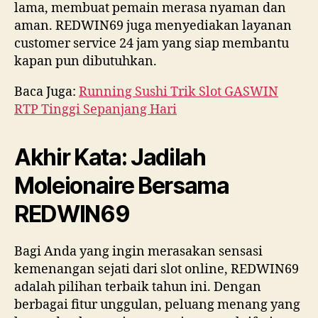
lama, membuat pemain merasa nyaman dan
aman. REDWIN69 juga menyediakan layanan
customer service 24 jam yang siap membantu
kapan pun dibutuhkan.
Baca Juga:
Running Sushi Trik Slot GASWIN
RTP Tinggi Sepanjang Hari
Akhir Kata: Jadilah
Moleionaire Bersama
REDWIN69
Bagi Anda yang ingin merasakan sensasi
kemenangan sejati dari slot online, REDWIN69
adalah pilihan terbaik tahun ini. Dengan
berbagai fitur unggulan, peluang menang yang