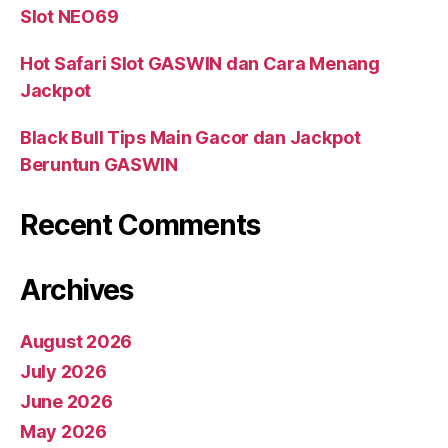
Slot NEO69
Hot Safari Slot GASWIN dan Cara Menang
Jackpot
Black Bull Tips Main Gacor dan Jackpot
Beruntun GASWIN
Recent Comments
Archives
August 2026
July 2026
June 2026
May 2026