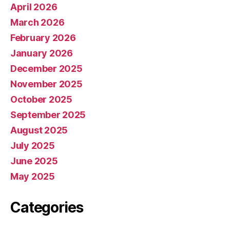
April 2026
March 2026
February 2026
January 2026
December 2025
November 2025
October 2025
September 2025
August 2025
July 2025
June 2025
May 2025
Categories