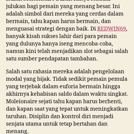
julukan bagi pemain yang menang besar. Ini
adalah simbol dari mereka yang cerdas dalam
bermain, tahu kapan harus bermain, dan
menguasai strategi dengan baik. Di
REDWIN69
,
banyak kisah sukses lahir dari para pemain
yang dulunya hanya iseng mencoba-coba,
namun kini telah menjadikan slot sebagai salah
satu sumber pendapatan tambahan.
Salah satu rahasia mereka adalah pengelolaan
modal yang bijak. Tidak sedikit pemain pemula
yang terjebak dalam euforia bermain hingga
akhirnya kehabisan saldo dalam waktu singkat.
Moleionaire sejati tahu kapan harus berhenti,
dan kapan saat yang tepat untuk meningkatkan
taruhan. Disiplin dan kontrol diri menjadi
senjata utama untuk tetap bertahan dan
menang.