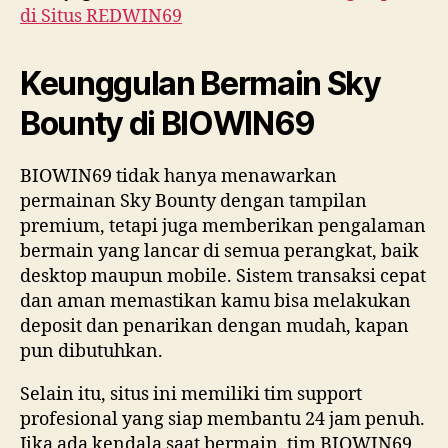
di Situs REDWIN69
Keunggulan Bermain Sky
Bounty di BIOWIN69
BIOWIN69 tidak hanya menawarkan
permainan Sky Bounty dengan tampilan
premium, tetapi juga memberikan pengalaman
bermain yang lancar di semua perangkat, baik
desktop maupun mobile. Sistem transaksi cepat
dan aman memastikan kamu bisa melakukan
deposit dan penarikan dengan mudah, kapan
pun dibutuhkan.
Selain itu, situs ini memiliki tim support
profesional yang siap membantu 24 jam penuh.
Jika ada kendala saat bermain, tim BIOWIN69