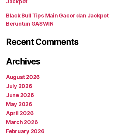
Jackpot
Black Bull Tips Main Gacor dan Jackpot
Beruntun GASWIN
Recent Comments
Archives
August 2026
July 2026
June 2026
May 2026
April 2026
March 2026
February 2026