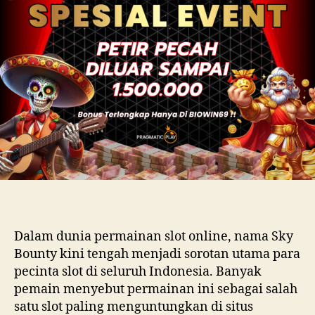
Dalam dunia permainan slot online, nama Sky
Bounty kini tengah menjadi sorotan utama para
pecinta slot di seluruh Indonesia. Banyak
pemain menyebut permainan ini sebagai salah
satu slot paling menguntungkan di situs