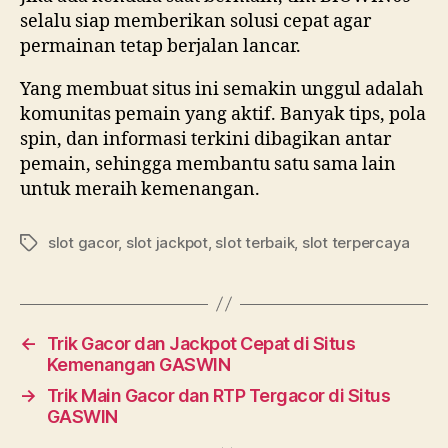
selalu siap memberikan solusi cepat agar
permainan tetap berjalan lancar.
Yang membuat situs ini semakin unggul adalah
komunitas pemain yang aktif. Banyak tips, pola
spin, dan informasi terkini dibagikan antar
pemain, sehingga membantu satu sama lain
untuk meraih kemenangan.
slot gacor
,
slot jackpot
,
slot terbaik
,
slot terpercaya
Tags
←
Trik Gacor dan Jackpot Cepat di Situs
Kemenangan GASWIN
→
Trik Main Gacor dan RTP Tergacor di Situs
GASWIN