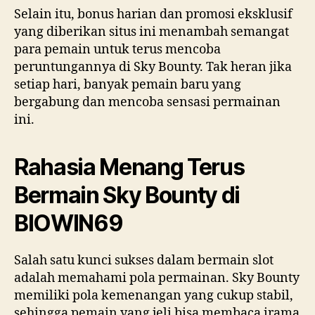
Selain itu, bonus harian dan promosi eksklusif
yang diberikan situs ini menambah semangat
para pemain untuk terus mencoba
peruntungannya di Sky Bounty. Tak heran jika
setiap hari, banyak pemain baru yang
bergabung dan mencoba sensasi permainan
ini.
Rahasia Menang Terus
Bermain Sky Bounty di
BIOWIN69
Salah satu kunci sukses dalam bermain slot
adalah memahami pola permainan. Sky Bounty
memiliki pola kemenangan yang cukup stabil,
sehingga pemain yang jeli bisa membaca irama