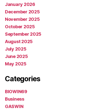
January 2026
December 2025
November 2025
October 2025
September 2025
August 2025
July 2025
June 2025
May 2025
Categories
BIOWIN69
Business
GASWIN