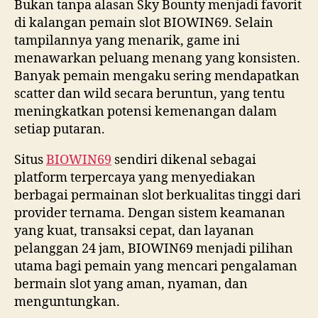
Bukan tanpa alasan Sky Bounty menjadi favorit
di kalangan pemain slot BIOWIN69. Selain
tampilannya yang menarik, game ini
menawarkan peluang menang yang konsisten.
Banyak pemain mengaku sering mendapatkan
scatter dan wild secara beruntun, yang tentu
meningkatkan potensi kemenangan dalam
setiap putaran.
Situs
BIOWIN69
sendiri dikenal sebagai
platform terpercaya yang menyediakan
berbagai permainan slot berkualitas tinggi dari
provider ternama. Dengan sistem keamanan
yang kuat, transaksi cepat, dan layanan
pelanggan 24 jam, BIOWIN69 menjadi pilihan
utama bagi pemain yang mencari pengalaman
bermain slot yang aman, nyaman, dan
menguntungkan.