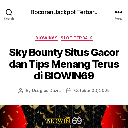
Bocoran Jackpot Terbaru
Search
Menu
Categories
BIOWIN69
SLOT TERBAIK
Sky Bounty Situs Gacor
dan Tips Menang Terus
di BIOWIN69
By
Douglas Davis
October 30, 2025
Post
Post
author
date