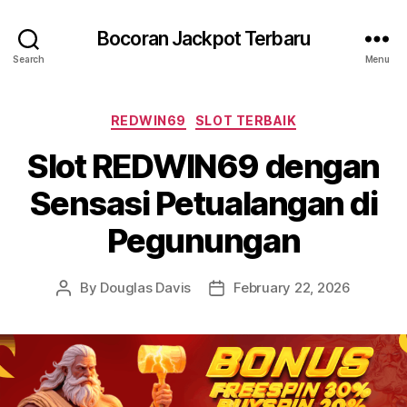
Bocoran Jackpot Terbaru
Search
Menu
Categories
REDWIN69
SLOT TERBAIK
Slot REDWIN69 dengan
Sensasi Petualangan di
Pegunungan
By
Douglas Davis
February 22, 2026
Post
Post
author
date