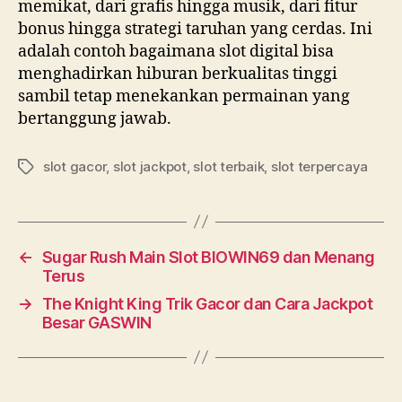
memikat, dari grafis hingga musik, dari fitur
bonus hingga strategi taruhan yang cerdas. Ini
adalah contoh bagaimana slot digital bisa
menghadirkan hiburan berkualitas tinggi
sambil tetap menekankan permainan yang
bertanggung jawab.
slot gacor
,
slot jackpot
,
slot terbaik
,
slot terpercaya
Tags
←
Sugar Rush Main Slot BIOWIN69 dan Menang
Terus
→
The Knight King Trik Gacor dan Cara Jackpot
Besar GASWIN