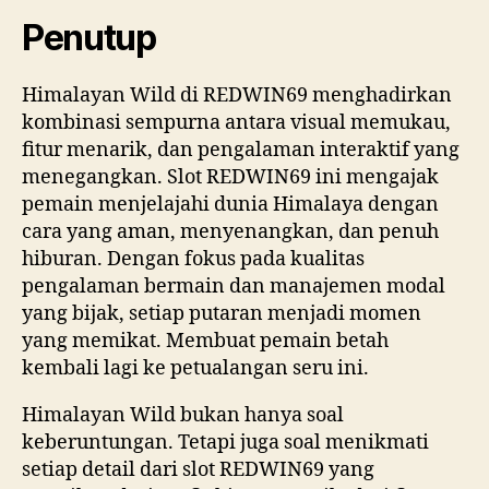
Penutup
Himalayan Wild di REDWIN69 menghadirkan
kombinasi sempurna antara visual memukau,
fitur menarik, dan pengalaman interaktif yang
menegangkan. Slot REDWIN69 ini mengajak
pemain menjelajahi dunia Himalaya dengan
cara yang aman, menyenangkan, dan penuh
hiburan. Dengan fokus pada kualitas
pengalaman bermain dan manajemen modal
yang bijak, setiap putaran menjadi momen
yang memikat. Membuat pemain betah
kembali lagi ke petualangan seru ini.
Himalayan Wild bukan hanya soal
keberuntungan. Tetapi juga soal menikmati
setiap detail dari slot REDWIN69 yang