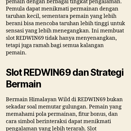
pemain dengan berbagai tingkat pengalaman.
Pemula dapat menikmati permainan dengan
taruhan kecil, sementara pemain yang lebih
berani bisa mencoba taruhan lebih tinggi untuk
sensasi yang lebih menegangkan. Ini membuat
slot REDWIN69 tidak hanya menyenangkan,
tetapi juga ramah bagi semua kalangan
pemain.
Slot REDWIN69 dan Strategi
Bermain
Bermain Himalayan Wild di REDWIN69 bukan
sekadar soal memutar gulungan. Pemain yang
memahami pola permainan, fitur bonus, dan
cara simbol berinteraksi dapat menikmati
pengalaman yang lebih terarah. Slot