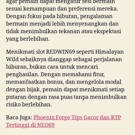
agar pemain dapat mengatur sesi bermain
sesuai kemampuan dan preferensi mereka.
Dengan fokus pada hiburan, pengalaman
bermain menjadi lebih menyenangkan dan
tidak menimbulkan tekanan atau ekspektasi
yang berlebihan.
Menikmati slot REDWIN69 seperti Himalayan
Wild sebaiknya dianggap sebagai perjalanan
hiburan, bukan cara untuk mencari
penghasilan. Dengan memahami fitur,
memanfaatkan bonus, dan mengelola modal
dengan bijak, pemain dapat menikmati setiap
putaran dengan rasa puas tanpa menimbulkan
risiko berlebihan.
Baca Juga:
Phoenix Forge Tips Gacor dan RTP
Tertinggi di NEO69