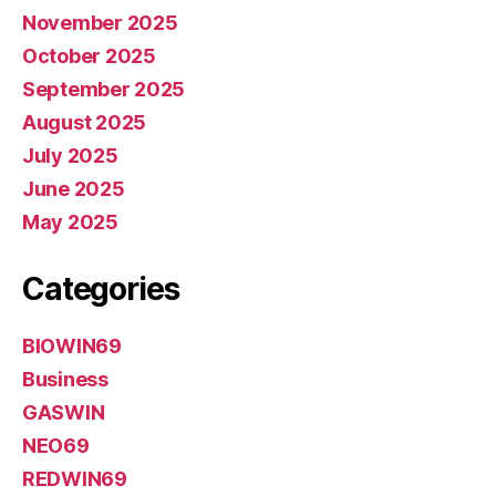
November 2025
October 2025
September 2025
August 2025
July 2025
June 2025
May 2025
Categories
BIOWIN69
Business
GASWIN
NEO69
REDWIN69