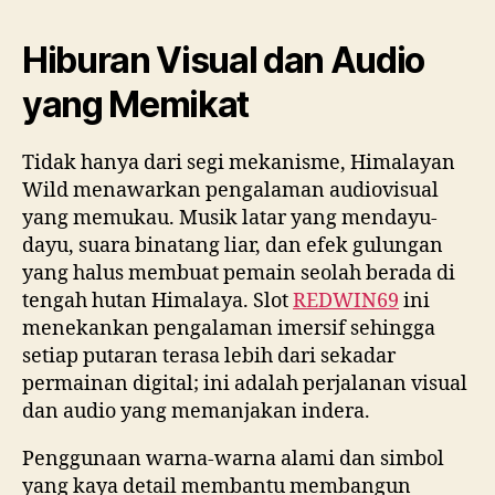
Hiburan Visual dan Audio
yang Memikat
Tidak hanya dari segi mekanisme, Himalayan
Wild menawarkan pengalaman audiovisual
yang memukau. Musik latar yang mendayu-
dayu, suara binatang liar, dan efek gulungan
yang halus membuat pemain seolah berada di
tengah hutan Himalaya. Slot
REDWIN69
ini
menekankan pengalaman imersif sehingga
setiap putaran terasa lebih dari sekadar
permainan digital; ini adalah perjalanan visual
dan audio yang memanjakan indera.
Penggunaan warna-warna alami dan simbol
yang kaya detail membantu membangun