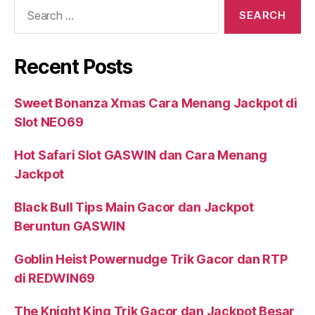
Search
for:
Recent Posts
Sweet Bonanza Xmas Cara Menang Jackpot di
Slot NEO69
Hot Safari Slot GASWIN dan Cara Menang
Jackpot
Black Bull Tips Main Gacor dan Jackpot
Beruntun GASWIN
Goblin Heist Powernudge Trik Gacor dan RTP
di REDWIN69
The Knight King Trik Gacor dan Jackpot Besar