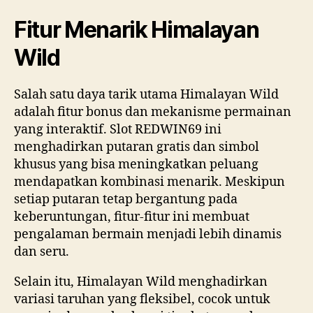
Fitur Menarik Himalayan
Wild
Salah satu daya tarik utama Himalayan Wild
adalah fitur bonus dan mekanisme permainan
yang interaktif. Slot REDWIN69 ini
menghadirkan putaran gratis dan simbol
khusus yang bisa meningkatkan peluang
mendapatkan kombinasi menarik. Meskipun
setiap putaran tetap bergantung pada
keberuntungan, fitur-fitur ini membuat
pengalaman bermain menjadi lebih dinamis
dan seru.
Selain itu, Himalayan Wild menghadirkan
variasi taruhan yang fleksibel, cocok untuk