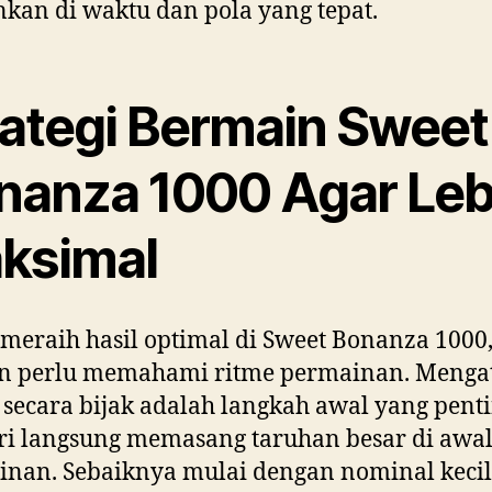
kan di waktu dan pola yang tepat.
rategi Bermain Sweet
nanza 1000 Agar Leb
ksimal
meraih hasil optimal di Sweet Bonanza 1000
n perlu memahami ritme permainan. Menga
secara bijak adalah langkah awal yang penti
i langsung memasang taruhan besar di awa
nan. Sebaiknya mulai dengan nominal kecil