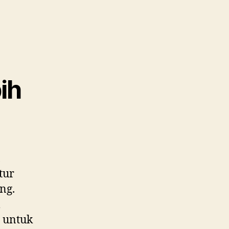
ih
,
tur
ng.
l
 untuk