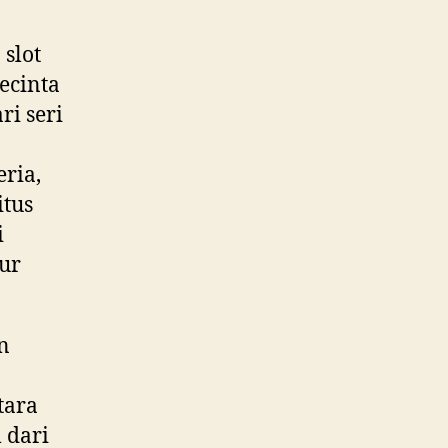
slot
ecinta
ri seri
ria,
itus
i
ur
n
tara
 dari