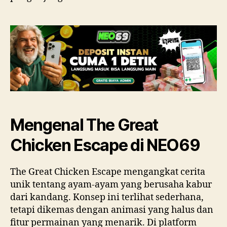
Mengenal The Great
Chicken Escape di NEO69
The Great Chicken Escape mengangkat cerita
unik tentang ayam-ayam yang berusaha kabur
dari kandang. Konsep ini terlihat sederhana,
tetapi dikemas dengan animasi yang halus dan
fitur permainan yang menarik. Di platform