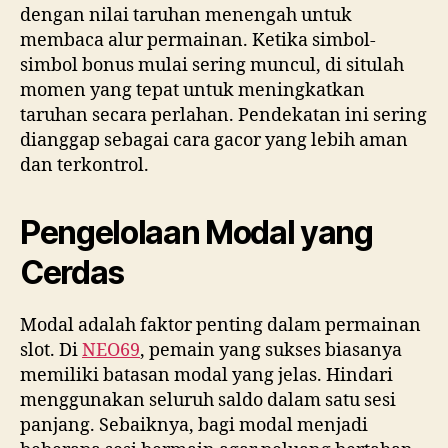
dengan nilai taruhan menengah untuk
membaca alur permainan. Ketika simbol-
simbol bonus mulai sering muncul, di situlah
momen yang tepat untuk meningkatkan
taruhan secara perlahan. Pendekatan ini sering
dianggap sebagai cara gacor yang lebih aman
dan terkontrol.
Pengelolaan Modal yang
Cerdas
Modal adalah faktor penting dalam permainan
slot. Di
NEO69
, pemain yang sukses biasanya
memiliki batasan modal yang jelas. Hindari
menggunakan seluruh saldo dalam satu sesi
panjang. Sebaiknya, bagi modal menjadi