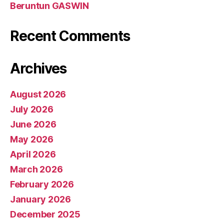
Beruntun GASWIN
Recent Comments
Archives
August 2026
July 2026
June 2026
May 2026
April 2026
March 2026
February 2026
January 2026
December 2025