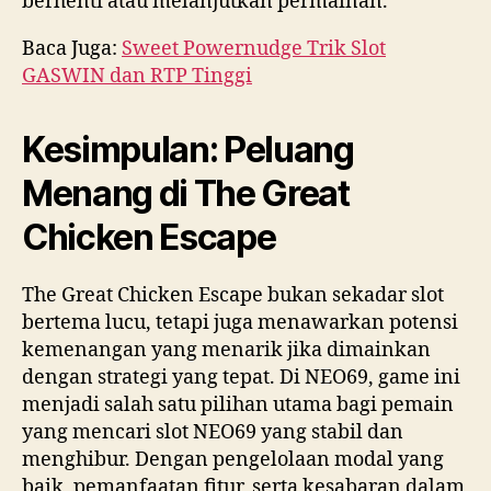
berhenti atau melanjutkan permainan.
Baca Juga:
Sweet Powernudge Trik Slot
GASWIN dan RTP Tinggi
Kesimpulan: Peluang
Menang di The Great
Chicken Escape
The Great Chicken Escape bukan sekadar slot
bertema lucu, tetapi juga menawarkan potensi
kemenangan yang menarik jika dimainkan
dengan strategi yang tepat. Di NEO69, game ini
menjadi salah satu pilihan utama bagi pemain
yang mencari slot NEO69 yang stabil dan
menghibur. Dengan pengelolaan modal yang
baik, pemanfaatan fitur, serta kesabaran dalam