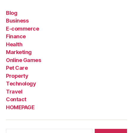
Blog
Business
E-commerce
Finance
Health
Marketing
Online Games
Pet Care
Property
Technology
Travel
Contact
HOMEPAGE
Search