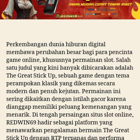
Perkembangan dunia hiburan digital
membawa perubahan besar bagi para pencinta
game online, khususnya permainan slot. Salah
satu judul yang kini banyak dibicarakan adalah
The Great Stick Up, sebuah game dengan tema
perampokan klasik yang dikemas secara
modern dan penuh kejutan. Permainan ini
sering dikaitkan dengan istilah gacor karena
dianggap memiliki peluang kemenangan yang
menarik. Di tengah persaingan situs slot online,
REDWIN69 hadir sebagai platform yang
menawarkan pengalaman bermain The Great
Stick Up dengan RTP terpanas dan performa