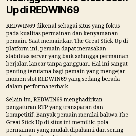
Up di REDWIN69
REDWIN69 dikenal sebagai situs yang fokus
pada kualitas permainan dan kenyamanan
pemain. Saat memainkan The Great Stick Up di
platform ini, pemain dapat merasakan
stabilitas server yang baik sehingga permainan
berjalan lancar tanpa gangguan. Hal ini sangat
penting terutama bagi pemain yang mengejar
momen slot REDWIN69 yang sedang berada
dalam performa terbaik.
Selain itu, REDWIN69 menghadirkan
pengaturan RTP yang transparan dan
kompetitif. Banyak pemain menilai bahwa The
Great Stick Up di situs ini memiliki pola
permainan yang mudah dipahami dan sering