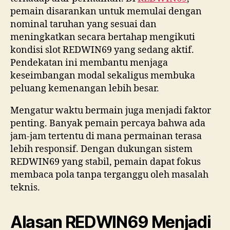
pemain disarankan untuk memulai dengan
nominal taruhan yang sesuai dan
meningkatkan secara bertahap mengikuti
kondisi slot REDWIN69 yang sedang aktif.
Pendekatan ini membantu menjaga
keseimbangan modal sekaligus membuka
peluang kemenangan lebih besar.
Mengatur waktu bermain juga menjadi faktor
penting. Banyak pemain percaya bahwa ada
jam-jam tertentu di mana permainan terasa
lebih responsif. Dengan dukungan sistem
REDWIN69 yang stabil, pemain dapat fokus
membaca pola tanpa terganggu oleh masalah
teknis.
Alasan REDWIN69 Menjadi