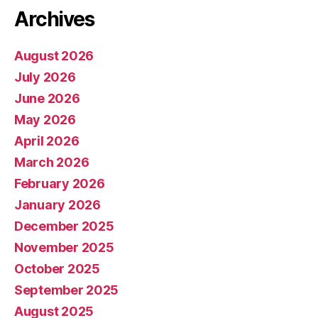
Archives
August 2026
July 2026
June 2026
May 2026
April 2026
March 2026
February 2026
January 2026
December 2025
November 2025
October 2025
September 2025
August 2025