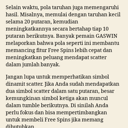
Selain waktu, pola taruhan juga memengaruhi
hasil. Misalnya, memulai dengan taruhan kecil
selama 20 putaran, kemudian
meningkatkannya secara bertahap tiap 10
putaran berikutnya. Banyak pemain GASWIN
melaporkan bahwa pola seperti ini membantu
memancing fitur Free Spins lebih cepat dan
meningkatkan peluang mendapat scatter
dalam jumlah banyak.
Jangan lupa untuk memperhatikan simbol
dinamit scatter. Jika Anda sudah mendapatkan
dua simbol scatter dalam satu putaran, besar
kemungkinan simbol ketiga akan muncul
dalam tumble berikutnya. Di sinilah Anda
perlu fokus dan bisa mempertimbangkan
untuk membeli Free Spins jika memang
dibutuhkan.