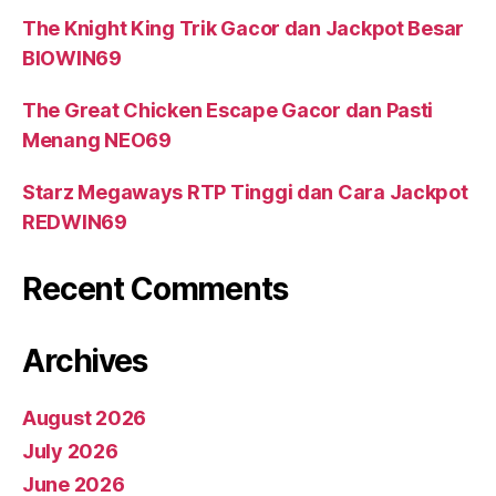
The Knight King Trik Gacor dan Jackpot Besar
BIOWIN69
The Great Chicken Escape Gacor dan Pasti
Menang NEO69
Starz Megaways RTP Tinggi dan Cara Jackpot
REDWIN69
Recent Comments
Archives
August 2026
July 2026
June 2026