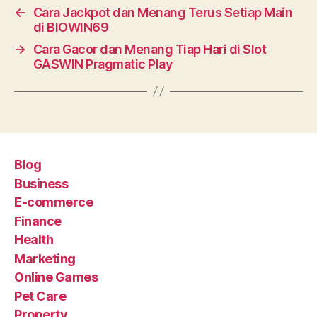
←
Cara Jackpot dan Menang Terus Setiap Main
di BIOWIN69
→
Cara Gacor dan Menang Tiap Hari di Slot
GASWIN Pragmatic Play
Blog
Business
E-commerce
Finance
Health
Marketing
Online Games
Pet Care
Property