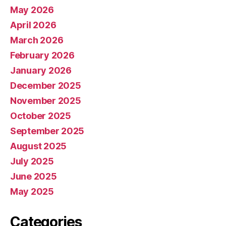
May 2026
April 2026
March 2026
February 2026
January 2026
December 2025
November 2025
October 2025
September 2025
August 2025
July 2025
June 2025
May 2025
Categories