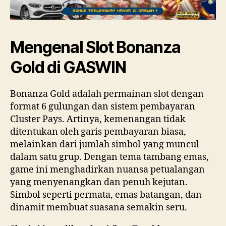
Mengenal Slot Bonanza
Gold di GASWIN
Bonanza Gold adalah permainan slot dengan
format 6 gulungan dan sistem pembayaran
Cluster Pays. Artinya, kemenangan tidak
ditentukan oleh garis pembayaran biasa,
melainkan dari jumlah simbol yang muncul
dalam satu grup. Dengan tema tambang emas,
game ini menghadirkan nuansa petualangan
yang menyenangkan dan penuh kejutan.
Simbol seperti permata, emas batangan, dan
dinamit membuat suasana semakin seru.