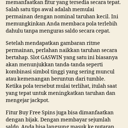
memanfaatkan fitur yang tersedia secara tepat.
Salah satu tips awal adalah memulai
permainan dengan nominal taruhan kecil. Ini
memungkinkan Anda membaca pola terlebih
dahulu tanpa menguras saldo secara cepat.
Setelah mendapatkan gambaran ritme
permainan, perlahan naikkan taruhan secara
bertahap. Slot GASWIN yang satu ini biasanya
akan menunjukkan tanda-tanda seperti
kombinasi simbol tinggi yang sering muncul
atau kemenangan beruntun dari tumble.
Ketika pola tersebut mulai terlihat, itulah saat
yang tepat untuk meningkatkan taruhan dan
mengejar jackpot.
Fitur Buy Free Spins juga bisa dimanfaatkan
dengan bijak. Dengan membayar sejumlah
saldo, Anda bisa langsung masuk ke putaran