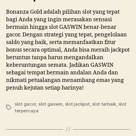
Bonanza Gold adalah pilihan slot yang tepat
bagi Anda yang ingin merasakan sensasi
bermain hingga slot GASWIN benar-benar
gacor. Dengan strategi yang tepat, pengelolaan
saldo yang baik, serta memanfaatkan fitur
bonus secara optimal, Anda bisa meraih jackpot
beruntun tanpa harus mengandalkan
keberuntungan semata. Jadikan GASWIN
sebagai tempat bermain andalan Anda dan
nikmati petualangan menambang emas yang
penuh kejutan setiap harinya!
slot gacor
,
slot gaswin
,
slot jackpot
,
slot terbaik
,
slot
Tags
terpercaya