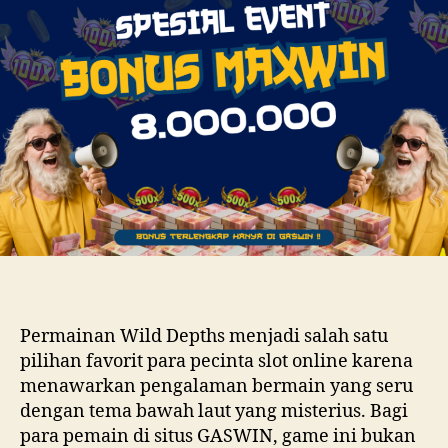
Permainan Wild Depths menjadi salah satu
pilihan favorit para pecinta slot online karena
menawarkan pengalaman bermain yang seru
dengan tema bawah laut yang misterius. Bagi
para pemain di situs GASWIN, game ini bukan