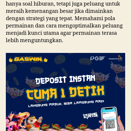
hanya soal hiburan, tetapi juga peluang untuk
meraih kemenangan besar jika dimainkan
dengan strategi yang tepat. Memahami pola
permainan dan cara mengoptimalkan peluang
menjadi kunci utama agar permainan terasa
lebih menguntungkan.