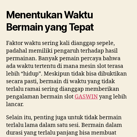
Menentukan Waktu
Bermain yang Tepat
Faktor waktu sering kali dianggap sepele,
padahal memiliki pengaruh terhadap hasil
permainan. Banyak pemain percaya bahwa
ada waktu tertentu di mana mesin slot terasa
lebih “hidup”. Meskipun tidak bisa dibuktikan
secara pasti, bermain di waktu yang tidak
terlalu ramai sering dianggap memberikan
pengalaman bermain slot
GASWIN
yang lebih
lancar.
Selain itu, penting juga untuk tidak bermain
terlalu lama dalam satu sesi. Bermain dalam
durasi yang terlalu panjang bisa membuat