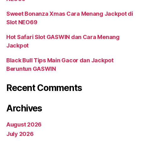
Sweet Bonanza Xmas Cara Menang Jackpot di
Slot NEO69
Hot Safari Slot GASWIN dan Cara Menang
Jackpot
Black Bull Tips Main Gacor dan Jackpot
Beruntun GASWIN
Recent Comments
Archives
August 2026
July 2026