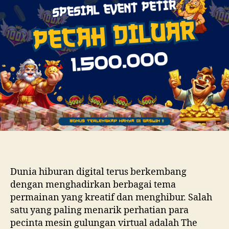
Dunia hiburan digital terus berkembang
dengan menghadirkan berbagai tema
permainan yang kreatif dan menghibur. Salah
satu yang paling menarik perhatian para
pecinta mesin gulungan virtual adalah The