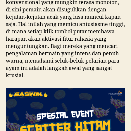
konvensional yang mungkin terasa monoton,
di sini pemain akan disuguhkan dengan
kejutan-kejutan acak yang bisa muncul kapan
saja. Hal inilah yang memicu antusiasme tinggi,
di mana setiap klik tombol putar membawa
harapan akan aktivasi fitur rahasia yang
menguntungkan. Bagi mereka yang mencari
pengalaman bermain yang intens dan penuh
warna, memahami seluk-beluk pelarian para
ayam ini adalah langkah awal yang sangat
krusial.