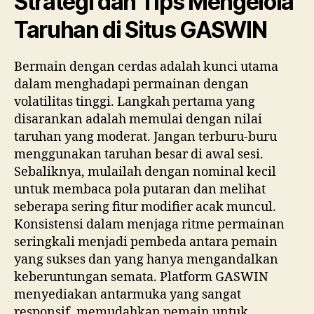
Strategi dan Tips Mengelola
Taruhan di Situs GASWIN
Bermain dengan cerdas adalah kunci utama
dalam menghadapi permainan dengan
volatilitas tinggi. Langkah pertama yang
disarankan adalah memulai dengan nilai
taruhan yang moderat. Jangan terburu-buru
menggunakan taruhan besar di awal sesi.
Sebaliknya, mulailah dengan nominal kecil
untuk membaca pola putaran dan melihat
seberapa sering fitur modifier acak muncul.
Konsistensi dalam menjaga ritme permainan
seringkali menjadi pembeda antara pemain
yang sukses dan yang hanya mengandalkan
keberuntungan semata. Platform GASWIN
menyediakan antarmuka yang sangat
responsif, memudahkan pemain untuk