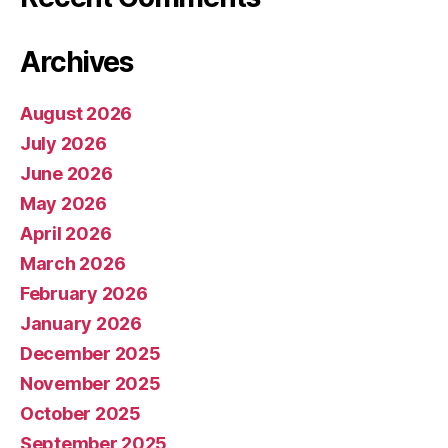
Archives
August 2026
July 2026
June 2026
May 2026
April 2026
March 2026
February 2026
January 2026
December 2025
November 2025
October 2025
September 2025