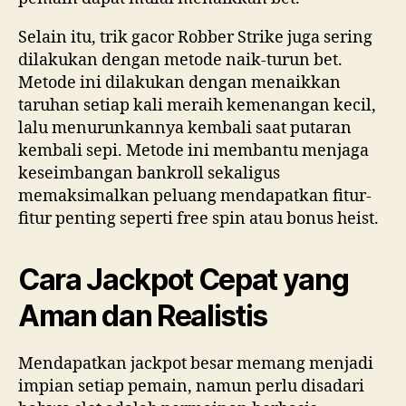
Selain itu, trik gacor Robber Strike juga sering
dilakukan dengan metode naik-turun bet.
Metode ini dilakukan dengan menaikkan
taruhan setiap kali meraih kemenangan kecil,
lalu menurunkannya kembali saat putaran
kembali sepi. Metode ini membantu menjaga
keseimbangan bankroll sekaligus
memaksimalkan peluang mendapatkan fitur-
fitur penting seperti free spin atau bonus heist.
Cara Jackpot Cepat yang
Aman dan Realistis
Mendapatkan jackpot besar memang menjadi
impian setiap pemain, namun perlu disadari