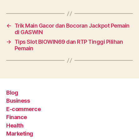
←
Trik Main Gacor dan Bocoran Jackpot Pemain
di GASWIN
→
Tips Slot BIOWIN69 dan RTP Tinggi Pilihan
Pemain
Blog
Business
E-commerce
Finance
Health
Marketing