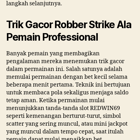
langkah selanjutnya.
Trik Gacor Robber Strike Ala
Pemain Professional
Banyak pemain yang membagikan
pengalaman mereka menemukan trik gacor
dalam permainan ini. Salah satunya adalah
memulai permainan dengan bet kecil selama
beberapa menit pertama. Teknik ini bertujuan
untuk membaca pola sekaligus menjaga saldo
tetap aman. Ketika permainan mulai
menunjukkan tanda-tanda slot REDWIN69
seperti kemenangan berturut-turut, simbol
scatter yang sering muncul, atau mini jackpot
yang muncul dalam tempo cepat, saat itulah
pemain dapat mulai menaikkan bet.