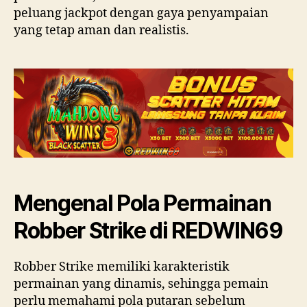
peluang jackpot dengan gaya penyampaian
yang tetap aman dan realistis.
Mengenal Pola Permainan
Robber Strike di REDWIN69
Robber Strike memiliki karakteristik
permainan yang dinamis, sehingga pemain
perlu memahami pola putaran sebelum