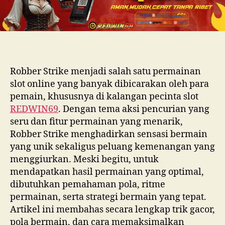
Robber Strike menjadi salah satu permainan
slot online yang banyak dibicarakan oleh para
pemain, khususnya di kalangan pecinta slot
REDWIN69
. Dengan tema aksi pencurian yang
seru dan fitur permainan yang menarik,
Robber Strike menghadirkan sensasi bermain
yang unik sekaligus peluang kemenangan yang
menggiurkan. Meski begitu, untuk
mendapatkan hasil permainan yang optimal,
dibutuhkan pemahaman pola, ritme
permainan, serta strategi bermain yang tepat.
Artikel ini membahas secara lengkap trik gacor,
pola bermain, dan cara memaksimalkan