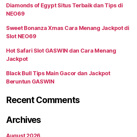
Diamonds of Egypt Situs Terbaik dan Tips di
NEO69
Sweet Bonanza Xmas Cara Menang Jackpot di
Slot NEO69
Hot Safari Slot GASWIN dan Cara Menang
Jackpot
Black Bull Tips Main Gacor dan Jackpot
Beruntun GASWIN
Recent Comments
Archives
August 2026