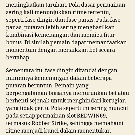
meningkatkan taruhan. Pola dasar permainan
sering kali menunjukkan ritme tertentu,
seperti fase dingin dan fase panas. Pada fase
panas, putaran lebih sering menghasilkan
kombinasi kemenangan dan memicu fitur
bonus. Di sinilah pemain dapat memanfaatkan
momentum dengan menaikkan bet secara
bertahap.
Sementara itu, fase dingin ditandai dengan
minimnya kemenangan dalam beberapa
putaran beruntun. Pemain yang
berpengalaman biasanya menurunkan bet atau
berhenti sejenak untuk menghindari kerugian
yang tidak perlu. Pola seperti ini sering muncul
pada setiap permainan slot REDWIN69,
termasuk Robber Strike, sehingga memahami
ritme menjadi kunci dalam menentukan