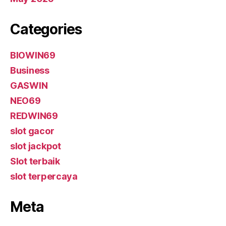
Categories
BIOWIN69
Business
GASWIN
NEO69
REDWIN69
slot gacor
slot jackpot
Slot terbaik
slot terpercaya
Meta