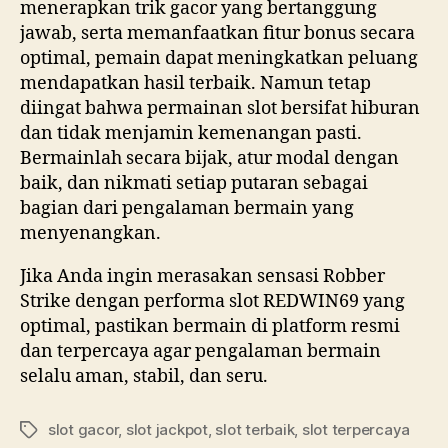
menerapkan trik gacor yang bertanggung
jawab, serta memanfaatkan fitur bonus secara
optimal, pemain dapat meningkatkan peluang
mendapatkan hasil terbaik. Namun tetap
diingat bahwa permainan slot bersifat hiburan
dan tidak menjamin kemenangan pasti.
Bermainlah secara bijak, atur modal dengan
baik, dan nikmati setiap putaran sebagai
bagian dari pengalaman bermain yang
menyenangkan.
Jika Anda ingin merasakan sensasi Robber
Strike dengan performa slot REDWIN69 yang
optimal, pastikan bermain di platform resmi
dan terpercaya agar pengalaman bermain
selalu aman, stabil, dan seru.
slot gacor
,
slot jackpot
,
slot terbaik
,
slot terpercaya
Tags