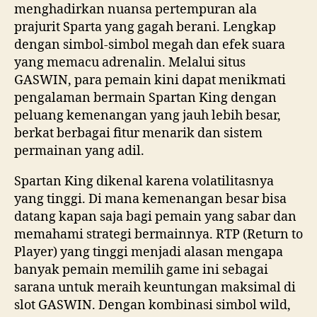
menghadirkan nuansa pertempuran ala
prajurit Sparta yang gagah berani. Lengkap
dengan simbol-simbol megah dan efek suara
yang memacu adrenalin. Melalui situs
GASWIN, para pemain kini dapat menikmati
pengalaman bermain Spartan King dengan
peluang kemenangan yang jauh lebih besar,
berkat berbagai fitur menarik dan sistem
permainan yang adil.
Spartan King dikenal karena volatilitasnya
yang tinggi. Di mana kemenangan besar bisa
datang kapan saja bagi pemain yang sabar dan
memahami strategi bermainnya. RTP (Return to
Player) yang tinggi menjadi alasan mengapa
banyak pemain memilih game ini sebagai
sarana untuk meraih keuntungan maksimal di
slot GASWIN. Dengan kombinasi simbol wild,