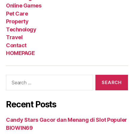
Online Games
Pet Care
Property
Technology
Travel
Contact
HOMEPAGE
Search
for:
Recent Posts
Candy Stars Gacor dan Menang di Slot Populer
BIOWIN69