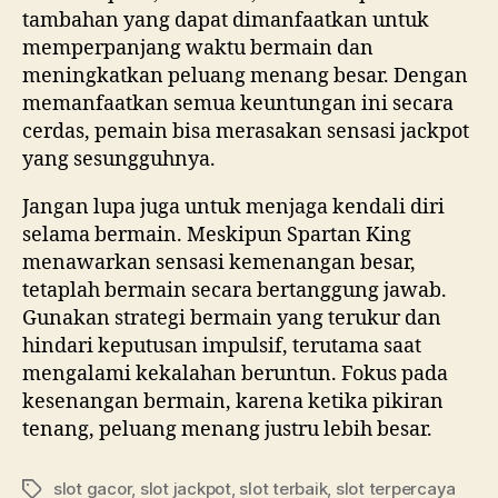
tambahan yang dapat dimanfaatkan untuk
memperpanjang waktu bermain dan
meningkatkan peluang menang besar. Dengan
memanfaatkan semua keuntungan ini secara
cerdas, pemain bisa merasakan sensasi jackpot
yang sesungguhnya.
Jangan lupa juga untuk menjaga kendali diri
selama bermain. Meskipun Spartan King
menawarkan sensasi kemenangan besar,
tetaplah bermain secara bertanggung jawab.
Gunakan strategi bermain yang terukur dan
hindari keputusan impulsif, terutama saat
mengalami kekalahan beruntun. Fokus pada
kesenangan bermain, karena ketika pikiran
tenang, peluang menang justru lebih besar.
slot gacor
,
slot jackpot
,
slot terbaik
,
slot terpercaya
Tags