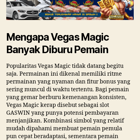
Mengapa Vegas Magic
Banyak Diburu Pemain
Popularitas Vegas Magic tidak datang begitu
saja. Permainan ini dikenal memiliki ritme
permainan yang nyaman dan fitur bonus yang
sering muncul di waktu tertentu. Bagi pemain
yang gemar berburu kemenangan konsisten,
Vegas Magic kerap disebut sebagai slot
GASWIN yang punya potensi pembayaran
menjanjikan. Kombinasi simbol yang relatif
mudah dipahami membuat pemain pemula
pun cepat beradaptasi, sementara pemain