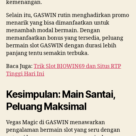
kemenangan.
Selain itu, GASWIN rutin menghadirkan promo
menarik yang bisa dimanfaatkan untuk
menambah modal bermain. Dengan
memanfaatkan bonus yang tersedia, peluang
bermain slot GASWIN dengan durasi lebih
panjang tentu semakin terbuka.
Baca Juga:
Trik Slot BIOWIN69 dan Situs RTP
Tinggi Hari Ini
Kesimpulan: Main Santai,
Peluang Maksimal
Vegas Magic di GASWIN menawarkan
pengalaman bermain slot yang seru dengan