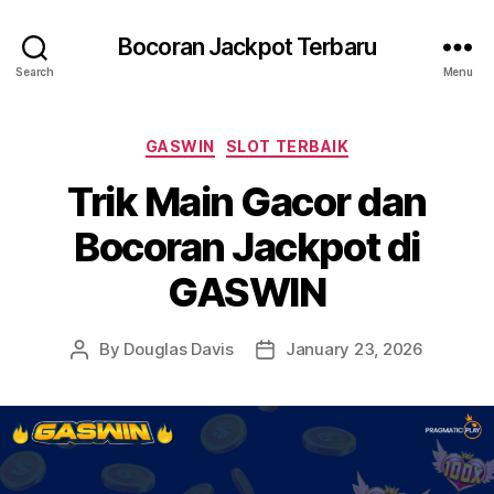
Bocoran Jackpot Terbaru
Search
Menu
Categories
GASWIN
SLOT TERBAIK
Trik Main Gacor dan
Bocoran Jackpot di
GASWIN
By
Douglas Davis
January 23, 2026
Post
Post
author
date