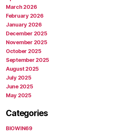
March 2026
February 2026
January 2026
December 2025
November 2025
October 2025
September 2025
August 2025
July 2025
June 2025
May 2025
Categories
BIOWIN69