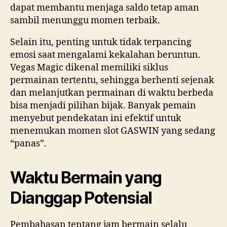
dapat membantu menjaga saldo tetap aman
sambil menunggu momen terbaik.
Selain itu, penting untuk tidak terpancing
emosi saat mengalami kekalahan beruntun.
Vegas Magic dikenal memiliki siklus
permainan tertentu, sehingga berhenti sejenak
dan melanjutkan permainan di waktu berbeda
bisa menjadi pilihan bijak. Banyak pemain
menyebut pendekatan ini efektif untuk
menemukan momen slot GASWIN yang sedang
“panas”.
Waktu Bermain yang
Dianggap Potensial
Pembahasan tentang jam bermain selalu