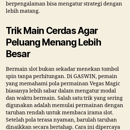
berpengalaman bisa mengatur strategi dengan
lebih matang.
Trik Main Cerdas Agar
Peluang Menang Lebih
Besar
Bermain slot bukan sekadar menekan tombol
spin tanpa perhitungan. Di GASWIN, pemain
yang memahami pola permainan Vegas Magic
biasanya lebih sabar dalam mengatur modal
dan waktu bermain. Salah satu trik yang sering
digunakan adalah memulai permainan dengan
taruhan rendah untuk membaca irama slot.
Setelah pola terasa nyaman, barulah taruhan
dinaikkan secara bertahap. Cara ini dipercaya