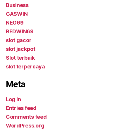
Business
GASWIN
NEO69
REDWIN69
slot gacor
slot jackpot
Slot terbaik
slot terpercaya
Meta
Log in
Entries feed
Comments feed
WordPress.org