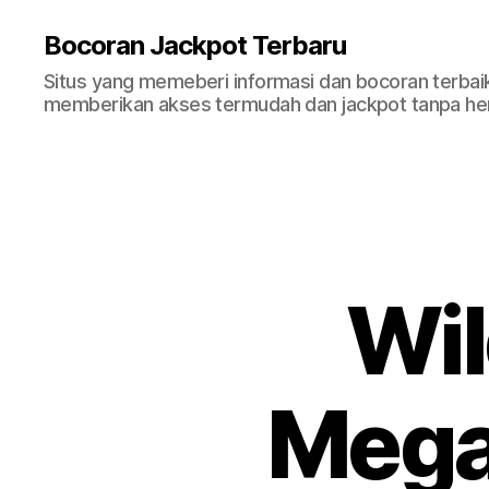
Bocoran Jackpot Terbaru
Situs yang memeberi informasi dan bocoran terbai
memberikan akses termudah dan jackpot tanpa hen
Wil
Mega