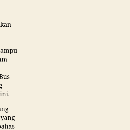
akan
 mampu
lam
 Bus
g
ini.
ang
 yang
bahas