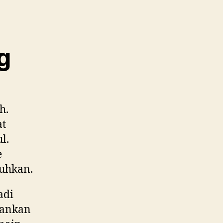
g
h.
at
l.
e
tuhkan.
adi
rankan