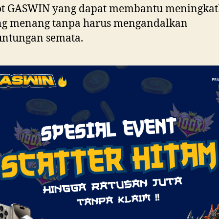
slot GASWIN yang dapat membantu meningka
ng menang tanpa harus mengandalkan
untungan semata.