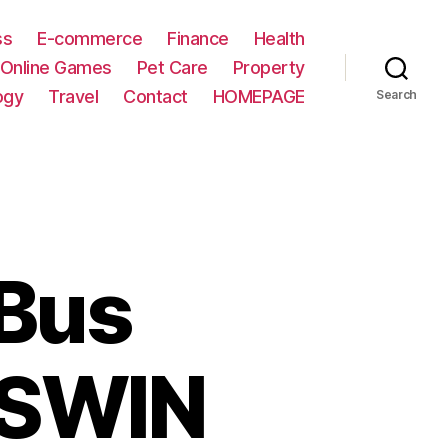
ss
E-commerce
Finance
Health
Online Games
Pet Care
Property
ogy
Travel
Contact
HOMEPAGE
Search
 Bus
ASWIN