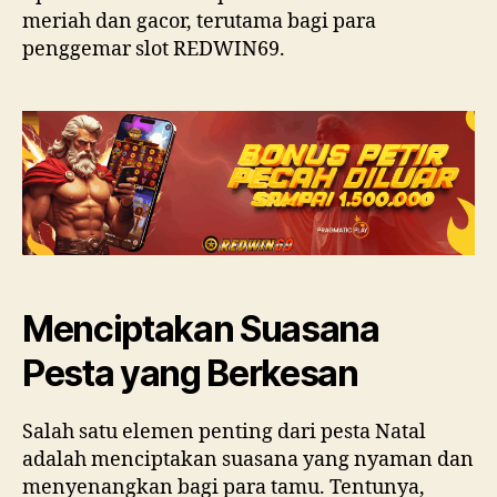
meriah dan gacor, terutama bagi para
penggemar slot REDWIN69.
Menciptakan Suasana
Pesta yang Berkesan
Salah satu elemen penting dari pesta Natal
adalah menciptakan suasana yang nyaman dan
menyenangkan bagi para tamu. Tentunya,