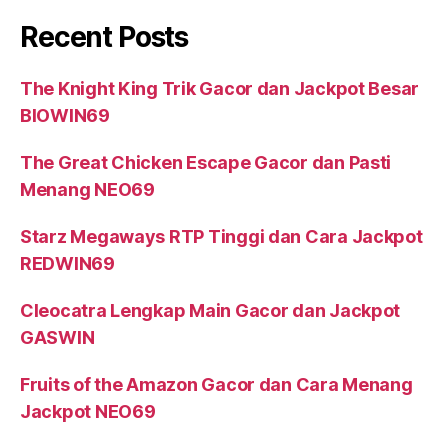
Recent Posts
The Knight King Trik Gacor dan Jackpot Besar
BIOWIN69
The Great Chicken Escape Gacor dan Pasti
Menang NEO69
Starz Megaways RTP Tinggi dan Cara Jackpot
REDWIN69
Cleocatra Lengkap Main Gacor dan Jackpot
GASWIN
Fruits of the Amazon Gacor dan Cara Menang
Jackpot NEO69