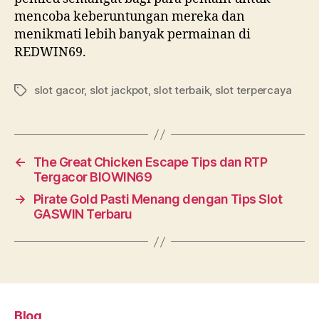
mencoba keberuntungan mereka dan
menikmati lebih banyak permainan di
REDWIN69.
slot gacor
,
slot jackpot
,
slot terbaik
,
slot terpercaya
Tags
←
The Great Chicken Escape Tips dan RTP
Tergacor BIOWIN69
→
Pirate Gold Pasti Menang dengan Tips Slot
GASWIN Terbaru
Blog