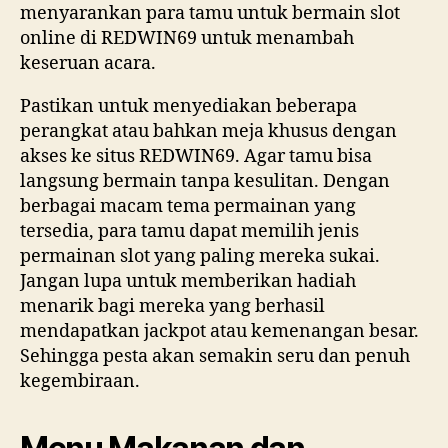
menyarankan para tamu untuk bermain slot
online di REDWIN69 untuk menambah
keseruan acara.
Pastikan untuk menyediakan beberapa
perangkat atau bahkan meja khusus dengan
akses ke situs REDWIN69. Agar tamu bisa
langsung bermain tanpa kesulitan. Dengan
berbagai macam tema permainan yang
tersedia, para tamu dapat memilih jenis
permainan slot yang paling mereka sukai.
Jangan lupa untuk memberikan hadiah
menarik bagi mereka yang berhasil
mendapatkan jackpot atau kemenangan besar.
Sehingga pesta akan semakin seru dan penuh
kegembiraan.