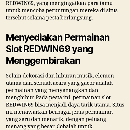
REDWIN69, yang mengingatkan para tamu
untuk mencoba peruntungan mereka di situs
tersebut selama pesta berlangsung.
Menyediakan Permainan
Slot REDWIN69 yang
Menggembirakan
Selain dekorasi dan hiburan musik, elemen
utama dari sebuah acara yang gacor adalah
permainan yang menyenangkan dan
menghibur. Pada pesta ini, permainan slot
REDWIN69 bisa menjadi daya tarik utama. Situs
ini menawarkan berbagai jenis permainan
yang seru dan menarik, dengan peluang
menang yang besar. Cobalah untuk