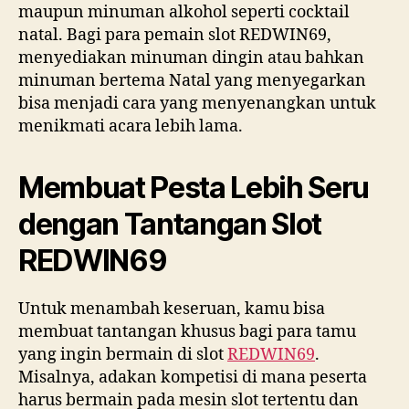
maupun minuman alkohol seperti cocktail
natal. Bagi para pemain slot REDWIN69,
menyediakan minuman dingin atau bahkan
minuman bertema Natal yang menyegarkan
bisa menjadi cara yang menyenangkan untuk
menikmati acara lebih lama.
Membuat Pesta Lebih Seru
dengan Tantangan Slot
REDWIN69
Untuk menambah keseruan, kamu bisa
membuat tantangan khusus bagi para tamu
yang ingin bermain di slot
REDWIN69
.
Misalnya, adakan kompetisi di mana peserta
harus bermain pada mesin slot tertentu dan