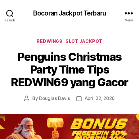
Bocoran Jackpot Terbaru
Search
Menu
Categories
REDWIN69
SLOT JACKPOT
Penguins Christmas
Party Time Tips
REDWIN69 yang Gacor
By
Douglas Davis
April 22, 2026
Post
Post
author
date