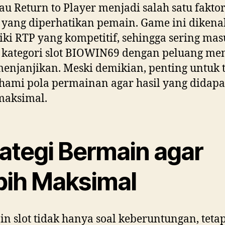
au Return to Player menjadi salah satu fakto
yang diperhatikan pemain. Game ini dikena
ki RTP yang kompetitif, sehingga sering ma
 kategori slot BIOWIN69 dengan peluang me
enjanjikan. Meski demikian, penting untuk 
mi pola permainan agar hasil yang didapat
maksimal.
rategi Bermain agar
bih Maksimal
n slot tidak hanya soal keberuntungan, tetap