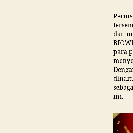
Permai
tersen
dan me
BIOWIN
para 
menye
Dengan
dinami
sebaga
ini.