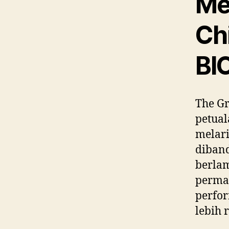
Me
Ch
BI
The Gr
petual
melari
diband
berlam
permai
perfo
lebih 