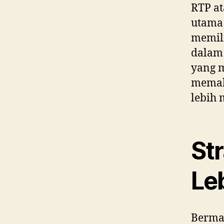
RTP at
utama 
memili
dalam
yang m
memaha
lebih 
St
Le
Bermai