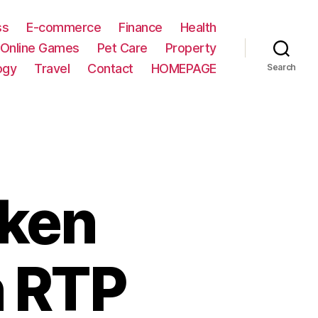
ss
E-commerce
Finance
Health
Online Games
Pet Care
Property
ogy
Travel
Contact
HOMEPAGE
Search
cken
n RTP