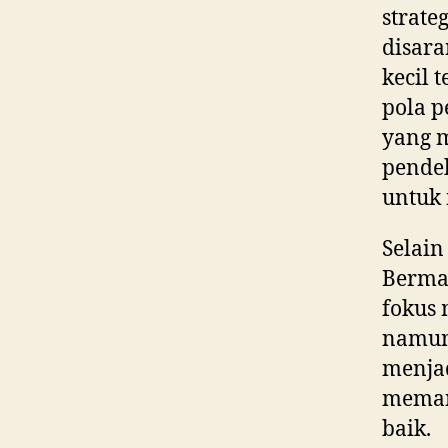
strate
disar
kecil 
pola 
yang 
pende
untuk
Selain
Bermai
fokus 
namun 
menjad
meman
baik.