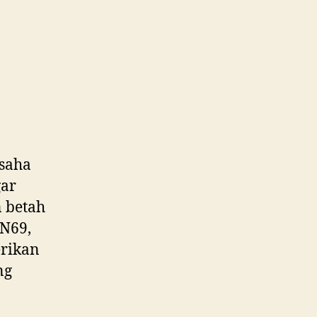
usaha
gar
 betah
IN69,
erikan
ng