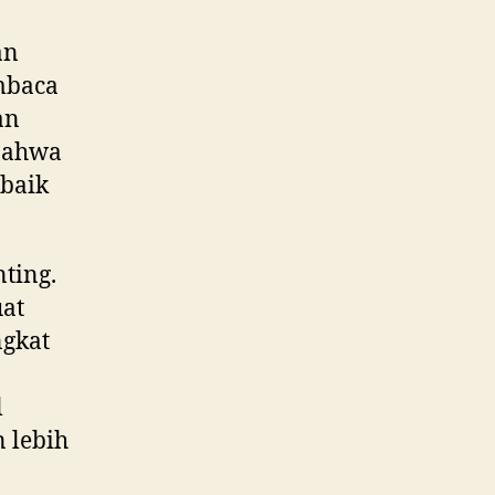
an
mbaca
an
bahwa
baik
ting.
uat
ngkat
l
 lebih