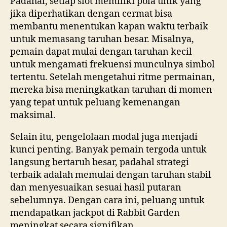
Padahal, setiap slot memiliki pola unik yang
jika diperhatikan dengan cermat bisa
membantu menentukan kapan waktu terbaik
untuk memasang taruhan besar. Misalnya,
pemain dapat mulai dengan taruhan kecil
untuk mengamati frekuensi munculnya simbol
tertentu. Setelah mengetahui ritme permainan,
mereka bisa meningkatkan taruhan di momen
yang tepat untuk peluang kemenangan
maksimal.
Selain itu, pengelolaan modal juga menjadi
kunci penting. Banyak pemain tergoda untuk
langsung bertaruh besar, padahal strategi
terbaik adalah memulai dengan taruhan stabil
dan menyesuaikan sesuai hasil putaran
sebelumnya. Dengan cara ini, peluang untuk
mendapatkan jackpot di Rabbit Garden
meningkat secara signifikan.