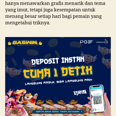
hanya menawarkan grafis menarik dan tema
yang imut, tetapi juga kesempatan untuk
menang besar setiap hari bagi pemain yang
mengetahui triknya.