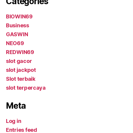
Categories
BIOWIN69
Business
GASWIN
NEO69
REDWIN69
slot gacor
slot jackpot
Slot terbaik
slot terpercaya
Meta
Log in
Entries feed