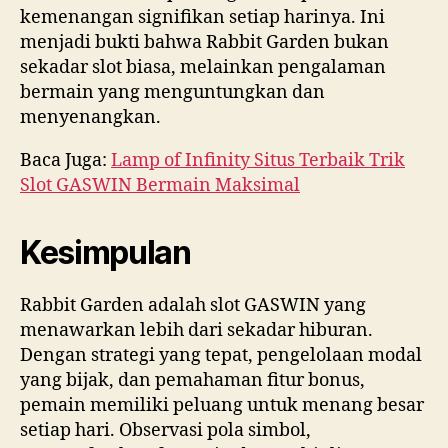
kemenangan signifikan setiap harinya. Ini
menjadi bukti bahwa Rabbit Garden bukan
sekadar slot biasa, melainkan pengalaman
bermain yang menguntungkan dan
menyenangkan.
Baca Juga:
Lamp of Infinity Situs Terbaik Trik
Slot GASWIN Bermain Maksimal
Kesimpulan
Rabbit Garden adalah slot GASWIN yang
menawarkan lebih dari sekadar hiburan.
Dengan strategi yang tepat, pengelolaan modal
yang bijak, dan pemahaman fitur bonus,
pemain memiliki peluang untuk menang besar
setiap hari. Observasi pola simbol,