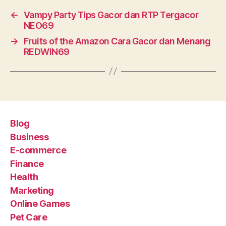
←
Vampy Party Tips Gacor dan RTP Tergacor
NEO69
→
Fruits of the Amazon Cara Gacor dan Menang
REDWIN69
Blog
Business
E-commerce
Finance
Health
Marketing
Online Games
Pet Care