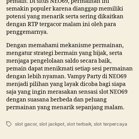
pemain. Di situs NEO69, permainan ini
semakin populer karena dianggap memiliki
potensi yang menarik serta sering dikaitkan
dengan RTP tergacor malam ini oleh para
penggemarnya.
Dengan memahami mekanisme permainan,
mengatur strategi bermain yang bijak, serta
menjaga pengelolaan saldo secara baik,
pemain dapat menikmati setiap sesi permainan
dengan lebih nyaman. Vampy Party di NEO69
menjadi pilihan yang layak dicoba bagi siapa
saja yang ingin merasakan sensasi slot NEO69
dengan suasana berbeda dan peluang
permainan yang menarik sepanjang malam.
slot gacor
,
slot jackpot
,
slot terbaik
,
slot terpercaya
Tags