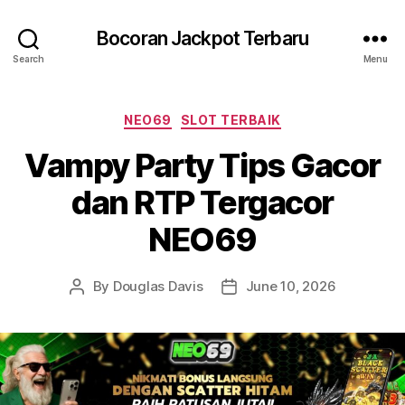
Bocoran Jackpot Terbaru
Search
Menu
Categories
NEO69
SLOT TERBAIK
Vampy Party Tips Gacor
dan RTP Tergacor
NEO69
By
Douglas Davis
June 10, 2026
Post
Post
author
date