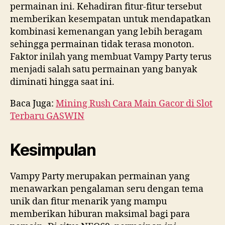
permainan ini. Kehadiran fitur-fitur tersebut
memberikan kesempatan untuk mendapatkan
kombinasi kemenangan yang lebih beragam
sehingga permainan tidak terasa monoton.
Faktor inilah yang membuat Vampy Party terus
menjadi salah satu permainan yang banyak
diminati hingga saat ini.
Baca Juga:
Mining Rush Cara Main Gacor di Slot
Terbaru GASWIN
Kesimpulan
Vampy Party merupakan permainan yang
menawarkan pengalaman seru dengan tema
unik dan fitur menarik yang mampu
memberikan hiburan maksimal bagi para