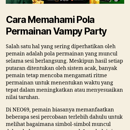
Cara Memahami Pola
Permainan Vampy Party
Salah satu hal yang sering diperhatikan oleh
pemain adalah pola permainan yang muncul
selama sesi berlangsung. Meskipun hasil setiap
putaran ditentukan oleh sistem acak, banyak
pemain tetap mencoba mengamati ritme
permainan untuk menentukan waktu yang
tepat dalam meningkatkan atau menyesuaikan
nilai taruhan.
Di NEO69, pemain biasanya memanfaatkan
beberapa sesi percobaan terlebih dahulu untuk
melihat bagaimana simbol-simbol muncul