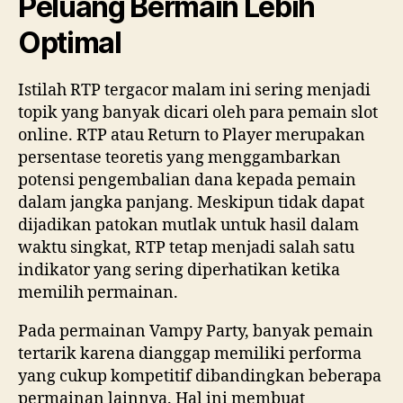
Peluang Bermain Lebih
Optimal
Istilah RTP tergacor malam ini sering menjadi
topik yang banyak dicari oleh para pemain slot
online. RTP atau Return to Player merupakan
persentase teoretis yang menggambarkan
potensi pengembalian dana kepada pemain
dalam jangka panjang. Meskipun tidak dapat
dijadikan patokan mutlak untuk hasil dalam
waktu singkat, RTP tetap menjadi salah satu
indikator yang sering diperhatikan ketika
memilih permainan.
Pada permainan Vampy Party, banyak pemain
tertarik karena dianggap memiliki performa
yang cukup kompetitif dibandingkan beberapa
permainan lainnya. Hal ini membuat