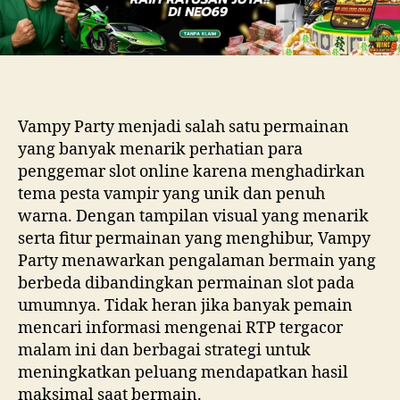
Vampy Party menjadi salah satu permainan
yang banyak menarik perhatian para
penggemar slot online karena menghadirkan
tema pesta vampir yang unik dan penuh
warna. Dengan tampilan visual yang menarik
serta fitur permainan yang menghibur, Vampy
Party menawarkan pengalaman bermain yang
berbeda dibandingkan permainan slot pada
umumnya. Tidak heran jika banyak pemain
mencari informasi mengenai RTP tergacor
malam ini dan berbagai strategi untuk
meningkatkan peluang mendapatkan hasil
maksimal saat bermain.