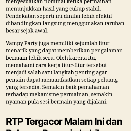
menyesuaikan nominal ketika permainan
menunjukkan hasil yang cukup stabil.
Pendekatan seperti ini dinilai lebih efektif
dibandingkan langsung menggunakan taruhan
besar sejak awal.
Vampy Party juga memiliki sejumlah fitur
menarik yang dapat memberikan pengalaman
bermain lebih seru. Oleh karena itu,
memahami cara kerja fitur-fitur tersebut
menjadi salah satu langkah penting agar
pemain dapat memanfaatkan setiap peluang
yang tersedia. Semakin baik pemahaman
terhadap mekanisme permainan, semakin
nyaman pula sesi bermain yang dijalani.
RTP Tergacor Malam Ini dan