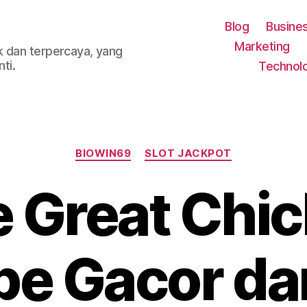
Blog
Busine
Marketing
k dan terpercaya, yang
ti.
Technol
Categories
BIOWIN69
SLOT JACKPOT
 Great Chi
pe Gacor da