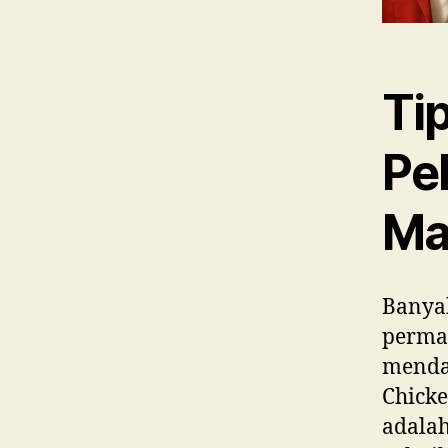
Ti
Pe
Ma
Banya
permai
mendap
Chicke
adalah