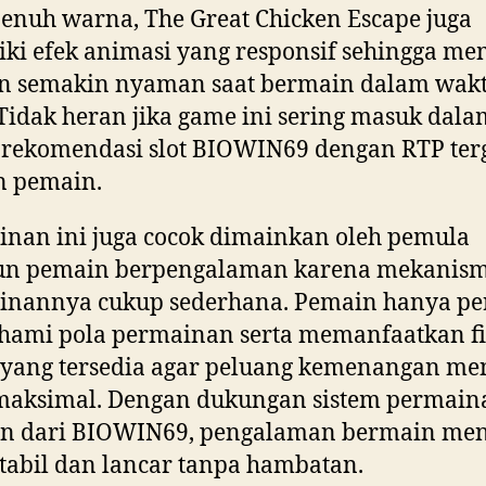
enuh warna, The Great Chicken Escape juga
ki efek animasi yang responsif sehingga m
n semakin nyaman saat bermain dalam wak
Tidak heran jika game ini sering masuk dala
 rekomendasi slot BIOWIN69 dengan RTP ter
n pemain.
nan ini juga cocok dimainkan oleh pemula
n pemain berpengalaman karena mekanis
inannya cukup sederhana. Pemain hanya pe
ami pola permainan serta memanfaatkan fi
yang tersedia agar peluang kemenangan me
 maksimal. Dengan dukungan sistem permain
n dari BIOWIN69, pengalaman bermain men
stabil dan lancar tanpa hambatan.