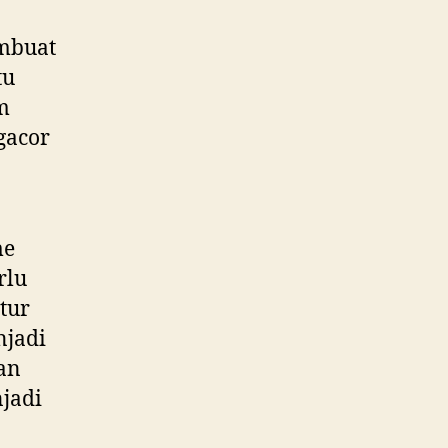
embuat
tu
m
gacor
me
rlu
tur
njadi
an
jadi