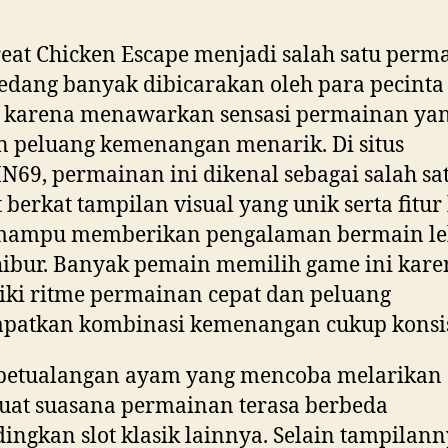
eat Chicken Escape menjadi salah satu perm
edang banyak dibicarakan oleh para pecinta 
e karena menawarkan sensasi permainan yan
 peluang kemenangan menarik. Di situs
69, permainan ini dikenal sebagai salah sat
t berkat tampilan visual yang unik serta fitu
mampu memberikan pengalaman bermain le
ibur. Banyak pemain memilih game ini kare
ki ritme permainan cepat dan peluang
patkan kombinasi kemenangan cukup konsis
petualangan ayam yang mencoba melarikan 
at suasana permainan terasa berbeda
ingkan slot klasik lainnya. Selain tampilan