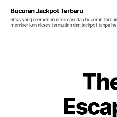
Bocoran Jackpot Terbaru
Situs yang memeberi informasi dan bocoran terbai
memberikan akses termudah dan jackpot tanpa hen
The
Esca