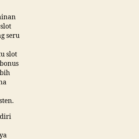
ainan
slot
g seru
u slot
r bonus
bih
na
ten.
diri
nya