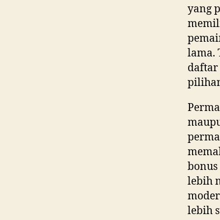
yang p
memili
pemai
lama. 
daftar
piliha
Permai
maupu
perma
memah
bonus 
lebih
moder
lebih 