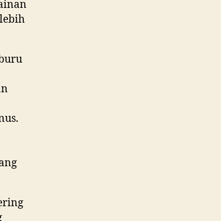
ainan
lebih
-buru
an
nus.
uang
ering
g